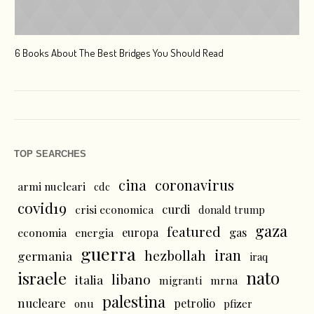
6 Books About The Best Bridges You Should Read
Esc
TOP SEARCHES
cina
coronavirus
armi nucleari
cdc
covid19
curdi
crisi economica
donald trump
gaza
featured
economia
energia
europa
gas
guerra
iran
hezbollah
germania
iraq
nato
israele
libano
italia
mrna
migranti
palestina
nucleare
petrolio
onu
pfizer