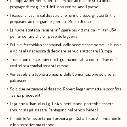
La popolazione venezuelana comincia ad essere stufa della
propaganda ma gli Stati Uniti non controllano il paese
Incapaci di uscire dal disastro che hanno creato, gli Stati Uniti si
preparano ad una grande guerra in Medio Oriente
La nuova strategia iraniana: infliggere più vittime tra i militari USA
per far sentire di più il peso della guerra
Putin e Pezeshkian accomunati dalle scommesse perse. La Russia
è vicina alla necessità di decidere se vuole attaccare l’Europa
Trump non riesce a vincere la guerra mediatica contro l’Iran ed è
costretto a combatterla sul campo
Venezuela e la teoria trumpiana della Comunicazione su diversi
palcoscenici
Solo due settimane al disastro. Robert Kagan ammette la sconfitta
“senza precedenti”
La guerra all’Iran, di cui gli USA si pentiranno, potrebbe essere
annunciata già stasera. Pentagono nel panico (video)
Il modello Venezuela non funziona per Cuba. Il Sud America ribolle
e le alternative ora ci sono