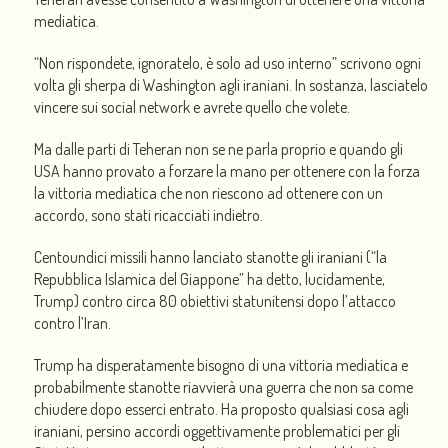
mediatica.
“Non rispondete, ignoratelo, è solo ad uso interno” scrivono ogni
volta gli sherpa di Washington agli iraniani. In sostanza, lasciatelo
vincere sui social network e avrete quello che volete.
Ma dalle parti di Teheran non se ne parla proprio e quando gli
USA hanno provato a forzare la mano per ottenere con la forza
la vittoria mediatica che non riescono ad ottenere con un
accordo, sono stati ricacciati indietro.
Centoundici missili hanno lanciato stanotte gli iraniani (“la
Repubblica Islamica del Giappone” ha detto, lucidamente,
Trump) contro circa 80 obiettivi statunitensi dopo l’attacco
contro l’Iran.
Trump ha disperatamente bisogno di una vittoria mediatica e
probabilmente stanotte riavvierà una guerra che non sa come
chiudere dopo esserci entrato. Ha proposto qualsiasi cosa agli
iraniani, persino accordi oggettivamente problematici per gli