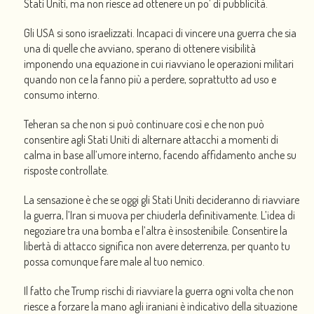
Stati Uniti, ma non riesce ad ottenere un po’ di pubblicità.
Gli USA si sono israelizzati. Incapaci di vincere una guerra che sia
una di quelle che avviano, sperano di ottenere visibilità
imponendo una equazione in cui riavviano le operazioni militari
quando non ce la fanno più a perdere, soprattutto ad uso e
consumo interno.
Teheran sa che non si può continuare così e che non può
consentire agli Stati Uniti di alternare attacchi a momenti di
calma in base all’umore interno, facendo affidamento anche su
risposte controllate.
La sensazione è che se oggi gli Stati Uniti decideranno di riavviare
la guerra, l’Iran si muova per chiuderla definitivamente. L’idea di
negoziare tra una bomba e l’altra è insostenibile. Consentire la
libertà di attacco significa non avere deterrenza, per quanto tu
possa comunque fare male al tuo nemico.
Il fatto che Trump rischi di riavviare la guerra ogni volta che non
riesce a forzare la mano agli iraniani è indicativo della situazione