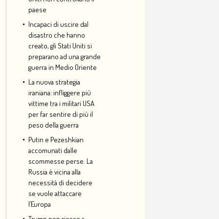
paese
Incapaci di uscire dal
disastro che hanno
creato, gli Stati Uniti si
preparano ad una grande
guerra in Medio Oriente
La nuova strategia
iraniana: infliggere più
vittime tra i militari USA
per far sentire di più il
peso della guerra
Putin e Pezeshkian
accomunati dalle
scommesse perse. La
Russia è vicina alla
necessità di decidere
se vuole attaccare
l’Europa
Trump non riesce a