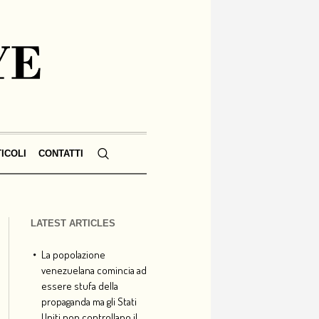
TICOLI
CONTATTI
LATEST ARTICLES
La popolazione
venezuelana comincia ad
essere stufa della
propaganda ma gli Stati
Uniti non controllano il