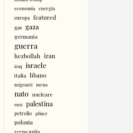
economia
energia
featured
europa
gaza
gas
germania
guerra
iran
hezbollah
israele
iraq
libano
italia
mrna
migranti
nato
nucleare
palestina
onu
petrolio
pfizer
polonia
regno unito