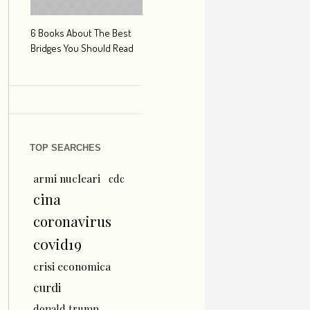
6 Books About The Best
Escape Myst: Into a World
9 Signs You’r
Bridges You Should Read
of Mystery and Adventure
Hipster Trave
TOP SEARCHES
armi nucleari
cdc
cina
coronavirus
covid19
crisi economica
curdi
donald trump