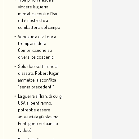
vincere la guerra
mediatica contro l’Iran
ed è costretto a
combatterla sul campo
Venezuela e la teoria
trumpiana della
Comunicazione su
diversi palcoscenici
Solo due settimane al
disastro. Robert Kagan
ammette la sconfitta
“senza precedenti”
La guerra all’Iran, di cui gli
USA si pentiranno,
potrebbe essere
annunciata già stasera.
Pentagono nel panico
(video)