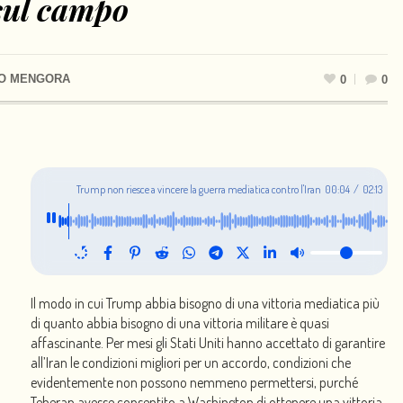
sul campo
O MENGORA
0
0
Trump non riesce a vincere la guerra mediatica contro l'Iran
00:04
/
02:13
ed è costretto a combatterla sul campo
Il modo in cui Trump abbia bisogno di una vittoria mediatica più
di quanto abbia bisogno di una vittoria militare è quasi
affascinante. Per mesi gli Stati Uniti hanno accettato di garantire
all’Iran le condizioni migliori per un accordo, condizioni che
evidentemente non possono nemmeno permettersi, purché
Teheran avesse consentito a Washington di ottenere una vittoria