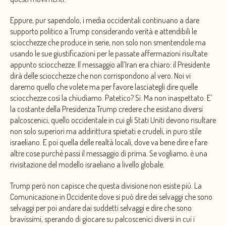
Eppure, pur sapendolo, i media occidentali continuano a dare
supporto politico a Trump considerando verità e attendibili le
sciocchezze che produce in serie, non solo non smentendole ma
usando le sue giustificazioni per le passate affermazioni risultate
appunto sciocchezze. Il messaggio all’Iran era chiaro: il Presidente
dirà delle sciocchezze che non corrispondono al vero. Noi vi
daremo quello che volete ma per favore lasciategli dire quelle
sciocchezze così la chiudiamo. Patetico? Si. Ma non inaspettato. E’
la costante della Presidenza Trump credere che esistano diversi
palcoscenici, quello occidentale in cui gli Stati Uniti devono risultare
non solo superiori ma addirittura spietati e crudeli, in puro stile
israeliano. E poi quella delle realtà locali, dove va bene dire e fare
altre cose purché passi il messaggio di prima. Se vogliamo, è una
rivisitazione del modello israeliano a livello globale.
Trump però non capisce che questa divisione non esiste più. La
Comunicazione in Occidente dove si può dire dei selvaggi che sono
selvaggi per poi andare dai suddetti selvaggi e dire che sono
bravissimi, sperando di giocare su palcoscenici diversi in cui i