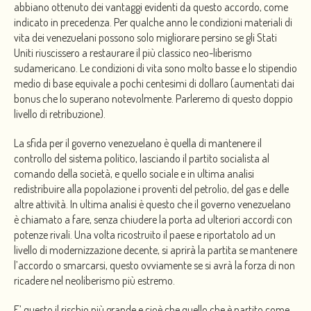
abbiano ottenuto dei vantaggi evidenti da questo accordo, come
indicato in precedenza. Per qualche anno le condizioni materiali di
vita dei venezuelani possono solo migliorare persino se gli Stati
Uniti riuscissero a restaurare il più classico neo-liberismo
sudamericano. Le condizioni di vita sono molto basse e lo stipendio
medio di base equivale a pochi centesimi di dollaro (aumentati dai
bonus che lo superano notevolmente. Parleremo di questo doppio
livello di retribuzione).
La sfida per il governo venezuelano è quella di mantenere il
controllo del sistema politico, lasciando il partito socialista al
comando della società, e quello sociale e in ultima analisi
redistribuire alla popolazione i proventi del petrolio, del gas e delle
altre attività. In ultima analisi è questo che il governo venezuelano
è chiamato a fare, senza chiudere la porta ad ulteriori accordi con
potenze rivali. Una volta ricostruito il paese e riportatolo ad un
livello di modernizzazione decente, si aprirà la partita se mantenere
l’accordo o smarcarsi, questo ovviamente se si avrà la forza di non
ricadere nel neoliberismo più estremo.
E’ questo il rischio più grande e cioè che quello che è partito come