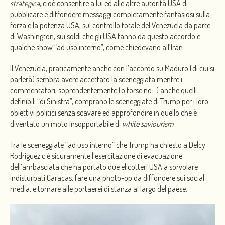
strategica
, cioè consentire a lui ed alle altre autorità USA di
pubblicare e diffondere messaggi completamente fantasiosi sulla
forza e la potenza USA, sul controllo totale del Venezuela da parte
di Washington, sui soldi che gli USA fanno da questo accordo e
qualche show “ad uso interno”, come chiedevano all’Iran.
Il Venezuela, praticamente anche con l’accordo su Maduro (di cui si
parlerà) sembra avere accettato la sceneggiata mentre i
commentatori, soprendentemente (o forse no…) anche quelli
definibili “di Sinistra”, comprano le sceneggiate di Trump per i loro
obiettivi politici senza scavare ed approfondire in quello che è
diventato un moto insopportabile di
white saviourism
.
Tra le sceneggiate “ad uso interno” che Trump ha chiesto a Delcy
Rodriguez c’è sicuramente l’esercitazione di evacuazione
dell’ambasciata che ha portato due elicotteri USA a sorvolare
indisturbati Caracas, fare una photo-op da diffondere sui social
media, e tornare alle portaerei di stanza al largo del paese.