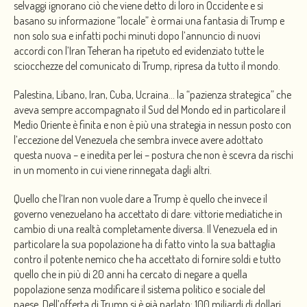
selvaggi ignorano ciò che viene detto di loro in Occidente e si
basano su informazione “locale” è ormai una fantasia di Trump e
non solo sua e infatti pochi minuti dopo l’annuncio di nuovi
accordi con l’Iran Teheran ha ripetuto ed evidenziato tutte le
sciocchezze del comunicato di Trump, ripresa da tutto il mondo.
Palestina, Libano, Iran, Cuba, Ucraina… la “pazienza strategica” che
aveva sempre accompagnato il Sud del Mondo ed in particolare il
Medio Oriente è finita e non è più una strategia in nessun posto con
l’eccezione del Venezuela che sembra invece avere adottato
questa nuova – e inedita per lei – postura che non è scevra da rischi
in un momento in cui viene rinnegata dagli altri.
Quello che l’Iran non vuole dare a Trump è quello che invece il
governo venezuelano ha accettato di dare: vittorie mediatiche in
cambio di una realtà completamente diversa. Il Venezuela ed in
particolare la sua popolazione ha di fatto vinto la sua battaglia
contro il potente nemico che ha accettato di fornire soldi e tutto
quello che in più di 20 anni ha cercato di negare a quella
popolazione senza modificare il sistema politico e sociale del
paese. Dell’offerta di Trump si è già parlato: 100 miliardi di dollari