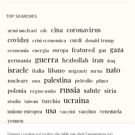
TOP SEARCHES
cina
coronavirus
armi nucleari
cdc
covid19
curdi
crisi economica
donald trump
gaza
featured
economia
energia
europa
gas
guerra
iran
hezbollah
germania
iraq
nato
israele
libano
italia
mrna
migranti
palestina
nucleare
petrolio
onu
pfizer
russia
salute
siria
polonia
regno unito
ucraina
turchia
studio
taiwan
usa
vaccino
unione europea
vaccini
venezuela
yemen
Usiamo i cookie sul nostro sito Web per darti l'esperienza più