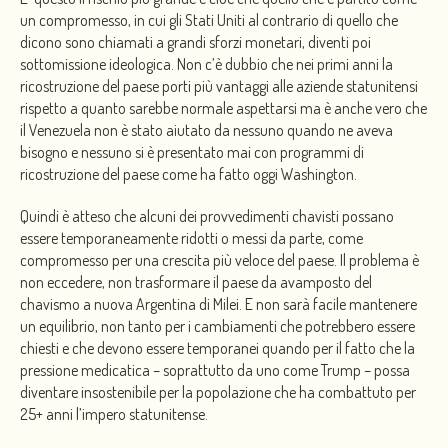
un compromesso, in cui gli Stati Uniti al contrario di quello che
dicono sono chiamati a grandi sforzi monetari, diventi poi
sottomissione ideologica. Non c’è dubbio che nei primi anni la
ricostruzione del paese porti più vantaggi alle aziende statunitensi
rispetto a quanto sarebbe normale aspettarsi ma è anche vero che
il Venezuela non è stato aiutato da nessuno quando ne aveva
bisogno e nessuno si è presentato mai con programmi di
ricostruzione del paese come ha fatto oggi Washington.
Quindi è atteso che alcuni dei provvedimenti chavisti possano
essere temporaneamente ridotti o messi da parte, come
compromesso per una crescita più veloce del paese. Il problema è
non eccedere, non trasformare il paese da avamposto del
chavismo a nuova Argentina di Milei. E non sarà facile mantenere
un equilibrio, non tanto per i cambiamenti che potrebbero essere
chiesti e che devono essere temporanei quando per il fatto che la
pressione medicatica – soprattutto da uno come Trump – possa
diventare insostenibile per la popolazione che ha combattuto per
25+ anni l’impero statunitense.