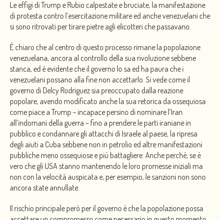
Le effigi di Trump e Rubio calpestate e bruciate, la manifestazione
di protesta contro l’esercitazione militare ed anche venezuelani che
si sono ritrovati per tirare pietre agli elicotteri che passavano.
È chiaro che al centro di questo processo rimane la popolazione
venezuelana, ancora al controllo della sua rivoluzione sebbene
stanca, ed è evidente che il governo lo sa ed ha paura che i
venezuelani possano alla fine non accettarlo. Si vede come il
governo di Delcy Rodriguez sia preoccupato dalla reazione
popolare, avendo modificato anche la sua retorica da ossequiosa
come piace a Trump – incapace persino di nominare l’Iran
all’indomani della guerra – fino a prendere le parti iraniane in
pubblico e condannare gli attacchi di Israele al paese, la ripresa
degli aiuti a Cuba sebbene non in petrolio ed altre manifestazioni
pubbliche meno ossequiose e più battagliere. Anche perché, se è
vero che gli USA stanno mantenendo le loro promesse iniziali ma
non con la velocità auspicata e, per esempio, le sanzioni non sono
ancora state annullate.
Il rischio principale però per il governo è che la popolazione possa
accettare un compromesso come necessario in questo momento