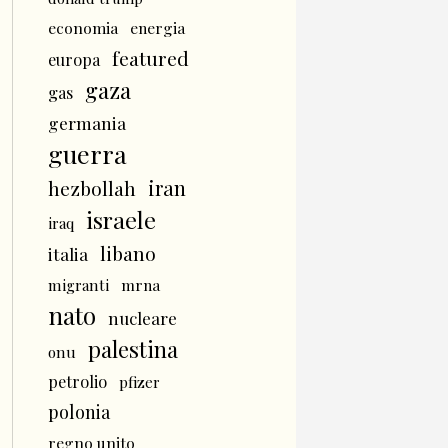
economia
energia
featured
europa
gaza
gas
germania
guerra
iran
hezbollah
israele
iraq
libano
italia
mrna
migranti
nato
nucleare
palestina
onu
petrolio
pfizer
polonia
regno unito