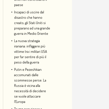
paese
Incapaci di uscire dal
disastro che hanno
creato, gli Stati Uniti si
preparano ad una grande
guerra in Medio Oriente
La nuova strategia
iraniana: infliggere più
vittime tra i militari USA
per far sentire di più il
peso della guerra
Putin e Pezeshkian
accomunati dalle
scommesse perse. La
Russia è vicina alla
necessità di decidere
se vuole attaccare
l’Europa
Trump non riesce a