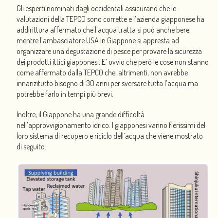
Gli esperti nominati dagli occidentali assicurano che le
valutazioni della TEPCO sono corrette e l’azienda giapponese ha
addirittura affermato che l’acqua tratta si può anche bere,
mentre l’ambasciatore USA in Giappone si appresta ad
organizzare una degustazione di pesce per provare la sicurezza
dei prodotti ittici giapponesi. E’ ovvio che però le cose non stanno
come affermato dalla TEPCO che, altrimenti, non avrebbe
innanzitutto bisogno di 30 anni per sversare tutta l’acqua ma
potrebbe farlo in tempi più brevi.
Inoltre, il Giappone ha una grande difficoltà
nell’approvvigionamento idrico. I giapponesi vanno fierissimi del
loro sistema di recupero e riciclo dell’acqua che viene mostrato
di seguito.