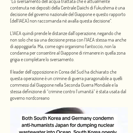
“Lo sversamento dell’acqua trattata che è attualmente
contenuta nei depositi della Centrale Daiichi di Fukushima è una
decisione del governo nazionale del Giappone e questo rapporto
[dell’IAEA] non raccomanda né avalla questa decisione”.
L’IAEA quindi prende le distanze dall’operazione, negando che
non solo che sia una decisione presa con l’IAEA stessa ma anche
di appoggiarla. Ma, come ogni organismo fantoccio, non la
condanna per consentire al Giappone di rimanere in quella zona
grigia e completare lo sversamento.
Il leader dell’opposizione in Corea del Sud ha dichiarato che
questa operazione è un crimine di guerra paragonabile a quelli
commessi dal Giappone nella Seconda Guerra Mondiale e la
stessa definizione di “crimine contro l’umanità” è stata usata dal
governo nordcoreano