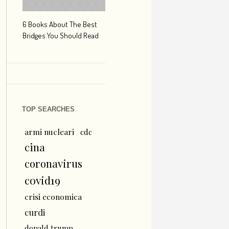
6 Books About The Best
Escape Myst: Into a World
9 Signs You’r
Bridges You Should Read
of Mystery and Adventure
Hipster Trave
TOP SEARCHES
armi nucleari
cdc
cina
coronavirus
covid19
crisi economica
curdi
donald trump