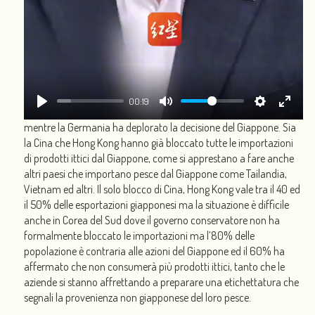
00:19
mentre la Germania ha deplorato la decisione del Giappone. Sia
la Cina che Hong Kong hanno già bloccato tutte le importazioni
di prodotti ittici dal Giappone, come si apprestano a fare anche
altri paesi che importano pesce dal Giappone come Tailandia,
Vietnam ed altri. Il solo blocco di Cina, Hong Kong vale tra il 40 ed
il 50% delle esportazioni giapponesi ma la situazione è difficile
anche in Corea del Sud dove il governo conservatore non ha
formalmente bloccato le importazioni ma l’80% delle
popolazione è contraria alle azioni del Giappone ed il 60% ha
affermato che non consumerà più prodotti ittici, tanto che le
aziende si stanno affrettando a preparare una etichettatura che
segnali la provenienza non giapponese del loro pesce.