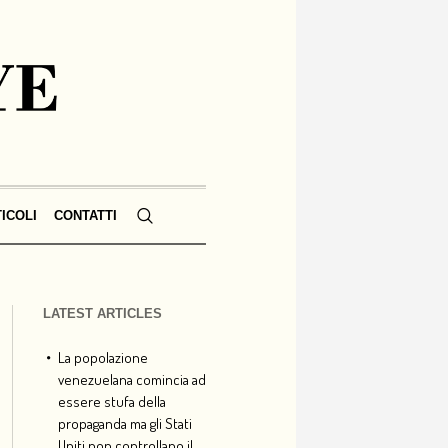
TICOLI
CONTATTI
LATEST ARTICLES
La popolazione
venezuelana comincia ad
essere stufa della
propaganda ma gli Stati
Uniti non controllano il