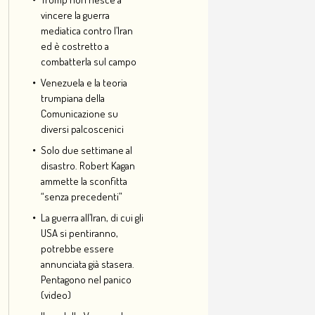
vincere la guerra
mediatica contro l’Iran
ed è costretto a
combatterla sul campo
Venezuela e la teoria
trumpiana della
Comunicazione su
diversi palcoscenici
Solo due settimane al
disastro. Robert Kagan
ammette la sconfitta
“senza precedenti”
La guerra all’Iran, di cui gli
USA si pentiranno,
potrebbe essere
annunciata già stasera.
Pentagono nel panico
(video)