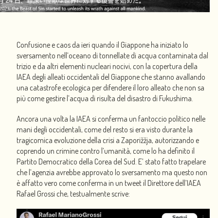
Confusione e caos da ieri quando il Giappone ha iniziato lo
sversamento nell’oceano di tonnellate di acqua contaminata dal
trizio e da altri elementi nucleari nocivi, con la copertura della
IAEA degli alleati occidentali del Giappone che stanno avallando
una catastrofe ecologica per difendere il loro alleato che non sa
più come gestire l’acqua di risulta del disastro di Fukushima.
Ancora una volta la IAEA si conferma un fantoccio politico nelle
mani degli occidentali, come del resto si era visto durante la
tragicomica evoluzione della crisi a Zaporižžja, autorizzando e
coprendo un crimine contro l’umanità, come lo ha definito il
Partito Democratico della Corea del Sud. E’ stato fatto trapelare
che l’agenzia avrebbe approvato lo sversamento ma questo non
è affatto vero come conferma in un tweet il Direttore dell’IAEA
Rafael Grossi che, testualmente scrive: