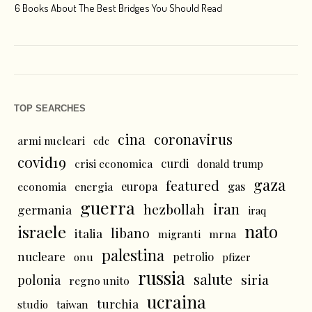
6 Books About The Best Bridges You Should Read
Esc
TOP SEARCHES
cina
coronavirus
armi nucleari
cdc
covid19
curdi
crisi economica
donald trump
gaza
featured
economia
energia
europa
gas
guerra
iran
hezbollah
germania
iraq
nato
israele
libano
italia
mrna
migranti
palestina
nucleare
petrolio
onu
pfizer
russia
salute
siria
polonia
regno unito
ucraina
turchia
studio
taiwan