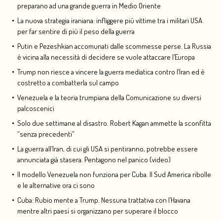
preparano ad una grande guerra in Medio Oriente
La nuova strategia iraniana: infliggere più vittime tra i militari USA
per far sentire di più il peso della guerra
Putin e Pezeshkian accomunati dalle scommesse perse. La Russia
è vicina alla necessità di decidere se vuole attaccare l’Europa
Trump non riesce a vincere la guerra mediatica contro l’Iran ed è
costretto a combatterla sul campo
Venezuela e la teoria trumpiana della Comunicazione su diversi
palcoscenici
Solo due settimane al disastro. Robert Kagan ammette la sconfitta
“senza precedenti”
La guerra all’Iran, di cui gli USA si pentiranno, potrebbe essere
annunciata già stasera. Pentagono nel panico (video)
Il modello Venezuela non funziona per Cuba. Il Sud America ribolle
e le alternative ora ci sono
Cuba: Rubio mente a Trump. Nessuna trattativa con l’Havana
mentre altri paesi si organizzano per superare il blocco