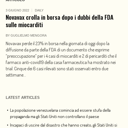
3 GIUGNO 2022
DAILY
Novavax crolla in borsa dopo i dubbi della FDA
sulle miocarditi
BY
GUGLIELMO MENGORA
Novavax perde il 23% in borsa nella giornata di oggi dopo la
diffusione da parte della FDA di un documento che esprime
“preoccupazione” per i 4 casi di miocarditi e 2 di pericarditi che il
farmaco anti-covid19 della casa farmaceutica ha mostrato nei
trial. Cinque dei 6 casi rilevati sono stati osservati entro due
settimane...
LATEST ARTICLES
La popolazione venezuelana comincia ad essere stufa della
propaganda ma gli Stati Uniti non controllano il paese
Incapaci di uscire dal disastro che hanno creato, gli Stati Uniti si