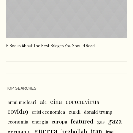
6 Books About The Best Bridges You Should Read
Esc
TOP SEARCHES
cina
coronavirus
armi nucleari
cdc
covid19
curdi
crisi economica
donald trump
gaza
featured
economia
energia
europa
gas
guerra
iran
hezbollah
germania
iraq