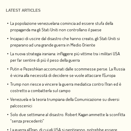
LATEST ARTICLES
La popolazione venezuelana comincia ad essere stufa della
propaganda ma gli Stati Uniti non controllano il paese
Incapaci di uscire dal disastro che hanno creato, gli Stati Uniti si
preparano ad una grande guerra in Medio Oriente
La nuova strategia iraniana: infliggere più vittime tra i militari USA
per far sentire di più il peso della guerra
Putin e Pezeshkian accomunati dalle scommesse perse. La Russia
è vicina alla necessità di decidere se vuole attaccare l’Europa
Trump non riesce a vincere la guerra mediatica contro l’Iran ed è
costretto a combatterla sul campo
Venezuela e la teoria trumpiana della Comunicazione su diversi
palcoscenici
Solo due settimane al disastro. Robert Kagan ammette la sconfitta
“senza precedenti”
La guerra all’Iran, di cui gli USA si pentiranno, potrebbe essere