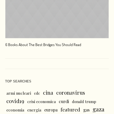
6 Books About The Best Bridges You Should Read
Esc
TOP SEARCHES
cina
coronavirus
armi nucleari
cdc
covid19
curdi
crisi economica
donald trump
gaza
featured
economia
energia
europa
gas