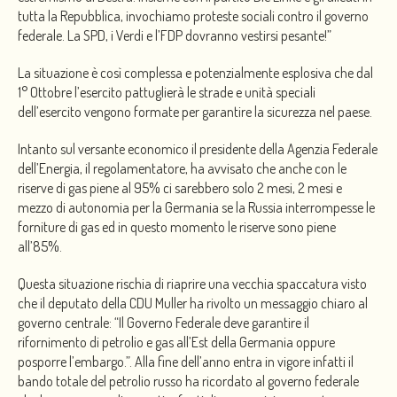
tutta la Repubblica, invochiamo proteste sociali contro il governo
federale. La SPD, i Verdi e l’FDP dovranno vestirsi pesante!”
La situazione è così complessa e potenzialmente esplosiva che dal
1° Ottobre l’esercito pattuglierà le strade e unità speciali
dell’esercito vengono formate per garantire la sicurezza nel paese.
Intanto sul versante economico il presidente della Agenzia Federale
dell’Energia, il regolamentatore, ha avvisato che anche con le
riserve di gas piene al 95% ci sarebbero solo 2 mesi, 2 mesi e
mezzo di autonomia per la Germania se la Russia interrompesse le
forniture di gas ed in questo momento le riserve sono piene
all’85%.
Questa situazione rischia di riaprire una vecchia spaccatura visto
che il deputato della CDU Muller ha rivolto un messaggio chiaro al
governo centrale: “Il Governo Federale deve garantire il
rifornimento di petrolio e gas all’Est della Germania oppure
posporre l’embargo.”. Alla fine dell’anno entra in vigore infatti il
bando totale del petrolio russo ha ricordato al governo federale