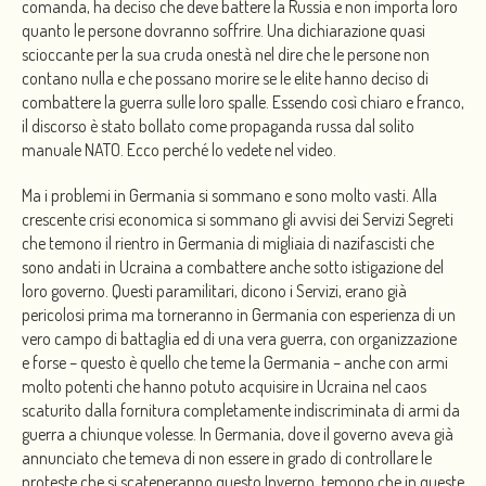
comanda, ha deciso che deve battere la Russia e non importa loro
quanto le persone dovranno soffrire. Una dichiarazione quasi
scioccante per la sua cruda onestà nel dire che le persone non
contano nulla e che possano morire se le elite hanno deciso di
combattere la guerra sulle loro spalle. Essendo così chiaro e franco,
il discorso è stato bollato come propaganda russa dal solito
manuale NATO. Ecco perché lo vedete nel video.
Ma i problemi in Germania si sommano e sono molto vasti. Alla
crescente crisi economica si sommano gli avvisi dei Servizi Segreti
che temono il rientro in Germania di migliaia di nazifascisti che
sono andati in Ucraina a combattere anche sotto istigazione del
loro governo. Questi paramilitari, dicono i Servizi, erano già
pericolosi prima ma torneranno in Germania con esperienza di un
vero campo di battaglia ed di una vera guerra, con organizzazione
e forse – questo è quello che teme la Germania – anche con armi
molto potenti che hanno potuto acquisire in Ucraina nel caos
scaturito dalla fornitura completamente indiscriminata di armi da
guerra a chiunque volesse. In Germania, dove il governo aveva già
annunciato che temeva di non essere in grado di controllare le
proteste che si scateneranno questo Inverno, temono che in queste