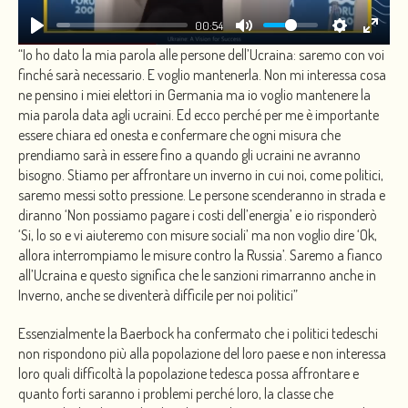
00:54
“Io ho dato la mia parola alle persone dell’Ucraina: saremo con voi
finché sarà necessario. E voglio mantenerla. Non mi interessa cosa
ne pensino i miei elettori in Germania ma io voglio mantenere la
mia parola data agli ucraini. Ed ecco perché per me è importante
essere chiara ed onesta e confermare che ogni misura che
prendiamo sarà in essere fino a quando gli ucraini ne avranno
bisogno. Stiamo per affrontare un inverno in cui noi, come politici,
saremo messi sotto pressione. Le persone scenderanno in strada e
diranno ‘Non possiamo pagare i costi dell’energia’ e io risponderò
‘Si, lo so e vi aiuteremo con misure sociali’ ma non voglio dire ‘Ok,
allora interrompiamo le misure contro la Russia’. Saremo a fianco
all’Ucraina e questo significa che le sanzioni rimarranno anche in
Inverno, anche se diventerà difficile per noi politici”
Essenzialmente la Baerbock ha confermato che i politici tedeschi
non rispondono più alla popolazione del loro paese e non interessa
loro quali difficoltà la popolazione tedesca possa affrontare e
quanto forti saranno i problemi perché loro, la classe che