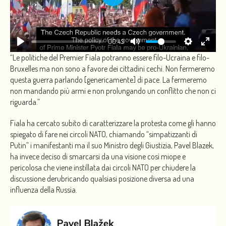
PLAY
00:43
“Le politiche del Premier Fiala potranno essere filo-Ucraina e filo-
Bruxelles ma non sono a favore dei cittadini cechi. Non fermeremo
questa guerra parlando [genericamente] di pace. La fermeremo
non mandando più armi e non prolungando un conflitto che non ci
riguarda.”
Fiala ha cercato subito di caratterizzare la protesta come gli hanno
spiegato di fare nei circoli NATO, chiamando “simpatizzanti di
Putin” i manifestanti ma il suo Ministro degli Giustizia, Pavel Blazek,
ha invece deciso di smarcarsi da una visione così miope e
pericolosa che viene instillata dai circoli NATO per chiudere la
discussione derubricando qualsiasi posizione diversa ad una
influenza della Russia.