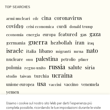
TOP SEARCHES
cina
coronavirus
armi nucleari
cdc
covid19
curdi
crisi economica
donald trump
gaza
featured
economia
energia
europa
gas
guerra
iran
hezbollah
germania
iraq
nato
israele
libano
italia
mrna
migranti
palestina
nucleare
petrolio
onu
pfizer
russia
salute
siria
polonia
regno unito
ucraina
turchia
studio
taiwan
usa
vaccino
unione europea
vaccini
venezuela
yemen
Usiamo i cookie sul nostro sito Web per darti l'esperienza più
completa possibile, ricordando le tue impostazioni durante le visite