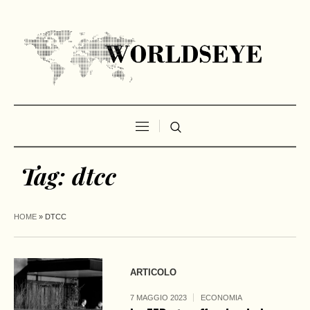
Tag:
dtcc
HOME
»
DTCC
ARTICOLO
7 MAGGIO 2023
ECONOMIA