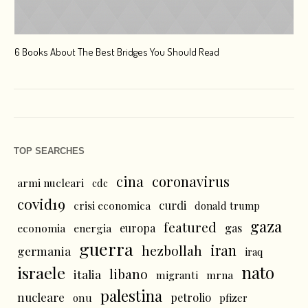
6 Books About The Best Bridges You Should Read
Esc
TOP SEARCHES
cina
coronavirus
armi nucleari
cdc
covid19
curdi
crisi economica
donald trump
gaza
featured
economia
energia
europa
gas
guerra
iran
hezbollah
germania
iraq
nato
israele
libano
italia
mrna
migranti
palestina
nucleare
petrolio
onu
pfizer