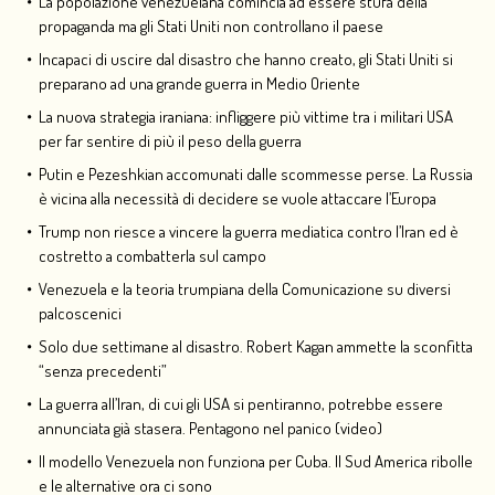
La popolazione venezuelana comincia ad essere stufa della
propaganda ma gli Stati Uniti non controllano il paese
Incapaci di uscire dal disastro che hanno creato, gli Stati Uniti si
preparano ad una grande guerra in Medio Oriente
La nuova strategia iraniana: infliggere più vittime tra i militari USA
per far sentire di più il peso della guerra
Putin e Pezeshkian accomunati dalle scommesse perse. La Russia
è vicina alla necessità di decidere se vuole attaccare l’Europa
Trump non riesce a vincere la guerra mediatica contro l’Iran ed è
costretto a combatterla sul campo
Venezuela e la teoria trumpiana della Comunicazione su diversi
palcoscenici
Solo due settimane al disastro. Robert Kagan ammette la sconfitta
“senza precedenti”
La guerra all’Iran, di cui gli USA si pentiranno, potrebbe essere
annunciata già stasera. Pentagono nel panico (video)
Il modello Venezuela non funziona per Cuba. Il Sud America ribolle
e le alternative ora ci sono