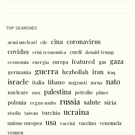
TOP SEARCHES
cina
coronavirus
armi nucleari
cdc
covid19
curdi
crisi economica
donald trump
gaza
featured
economia
energia
europa
gas
guerra
iran
hezbollah
germania
iraq
nato
israele
libano
italia
mrna
migranti
palestina
nucleare
petrolio
onu
pfizer
russia
salute
siria
polonia
regno unito
ucraina
turchia
studio
taiwan
usa
vaccino
unione europea
vaccini
venezuela
yemen