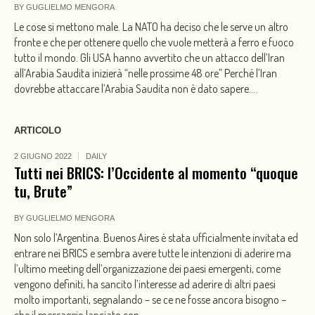
BY
GUGLIELMO MENGORA
Le cose si mettono male. La NATO ha deciso che le serve un altro
fronte e che per ottenere quello che vuole metterà a ferro e fuoco
tutto il mondo. Gli USA hanno avvertito che un attacco dell’Iran
all’Arabia Saudita inizierà “nelle prossime 48 ore” Perché l’Iran
dovrebbe attaccare l’Arabia Saudita non è dato sapere....
ARTICOLO
2 GIUGNO 2022
DAILY
Tutti nei BRICS: l’Occidente al momento “quoque
tu, Brute”
BY
GUGLIELMO MENGORA
Non solo l’Argentina. Buenos Aires è stata ufficialmente invitata ed
entrare nei BRICS e sembra avere tutte le intenzioni di aderire ma
l’ultimo meeting dell’organizzazione dei paesi emergenti, come
vengono definiti, ha sancito l’interesse ad aderire di altri paesi
molto importanti, segnalando – se ce ne fosse ancora bisogno –
che il messaggio lanciato con...