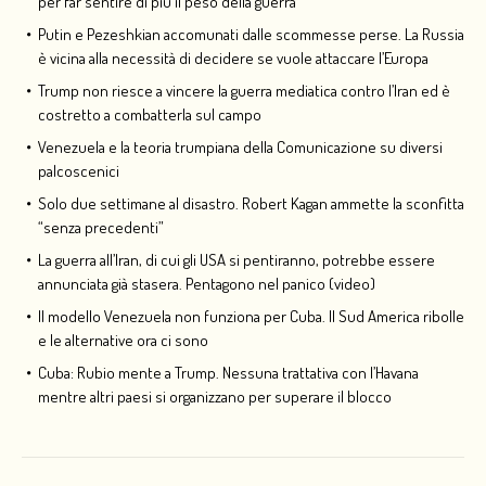
per far sentire di più il peso della guerra
Putin e Pezeshkian accomunati dalle scommesse perse. La Russia
è vicina alla necessità di decidere se vuole attaccare l’Europa
Trump non riesce a vincere la guerra mediatica contro l’Iran ed è
costretto a combatterla sul campo
Venezuela e la teoria trumpiana della Comunicazione su diversi
palcoscenici
Solo due settimane al disastro. Robert Kagan ammette la sconfitta
“senza precedenti”
La guerra all’Iran, di cui gli USA si pentiranno, potrebbe essere
annunciata già stasera. Pentagono nel panico (video)
Il modello Venezuela non funziona per Cuba. Il Sud America ribolle
e le alternative ora ci sono
Cuba: Rubio mente a Trump. Nessuna trattativa con l’Havana
mentre altri paesi si organizzano per superare il blocco