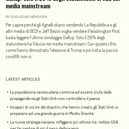
media mainstream
BY
GUGLIELMO MENGORA
Per capire perché gli Agnelli stiano vendendo La Repubblica e gli
altri media di GEDI e Jeff Bezos voglia vendere il Washington Post
basta leggere l’ultimo sondaggio Gallup: Solo il 26% degli
statunitensi ha fiducia nei media mainstream. Con queste cifre,
come hanno dimostrato l’elezione di Trump e poi tutta la psicosi
covid19, non si...
LATEST ARTICLES
La popolazione venezuelana comincia ad essere stufa della
propaganda ma gli Stati Uniti non controllano il paese
Incapaci di uscire dal disastro che hanno creato, gli Stati Uniti si
preparano ad una grande guerra in Medio Oriente
La nuova strategia iraniana: infliggere più vittime tra i militari USA
per far sentire di più il peso della guerra