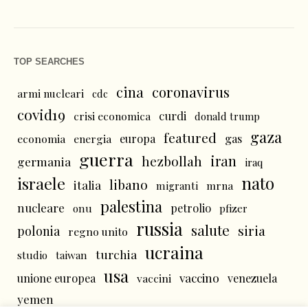
TOP SEARCHES
cina
coronavirus
armi nucleari
cdc
covid19
curdi
crisi economica
donald trump
gaza
featured
economia
energia
europa
gas
guerra
iran
hezbollah
germania
iraq
nato
israele
libano
italia
mrna
migranti
palestina
nucleare
petrolio
onu
pfizer
russia
salute
siria
polonia
regno unito
ucraina
turchia
studio
taiwan
usa
vaccino
unione europea
vaccini
venezuela
yemen