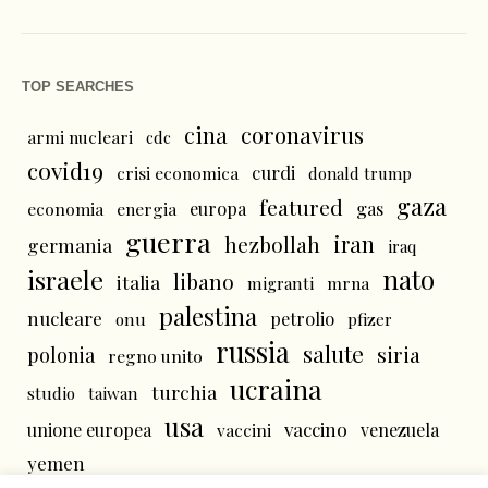
TOP SEARCHES
cina
coronavirus
armi nucleari
cdc
covid19
curdi
crisi economica
donald trump
gaza
featured
economia
energia
europa
gas
guerra
iran
hezbollah
germania
iraq
nato
israele
libano
italia
mrna
migranti
palestina
nucleare
petrolio
onu
pfizer
russia
salute
siria
polonia
regno unito
ucraina
turchia
studio
taiwan
usa
vaccino
unione europea
vaccini
venezuela
yemen