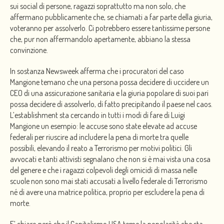
sui social di persone, ragazzi soprattutto ma non solo, che
affermano pubblicamente che, se chiamati a far parte della giuria,
voteranno per assolverlo. Ci potrebbero essere tantissime persone
che, pur non affermandolo apertamente, abbiano la stessa
convinzione.
In sostanza Newsweek afferma che i procuratori del caso
Mangione temano che una persona possa decidere di uccidere un
CEO di una assicurazione sanitaria e la giuria popolare di suoi pari
possa decidere di assolverlo, di fatto precipitando il paese nel caos.
L’establishment sta cercando in tutti i modi di fare di Luigi
Mangione un esempio: le accuse sono state elevate ad accuse
federali per riuscire ad includere la pena di morte tra quelle
possibili, elevando il reato a Terrorismo per motivi politici. Gli
avvocati e tanti attivisti segnalano che non si è mai vista una cosa
del genere e che i ragazzi colpevoli degli omicidi di massa nelle
scuole non sono mai stati accusati a livello federale di Terrorismo
né di avere una matrice politica, proprio per escludere la pena di
morte.