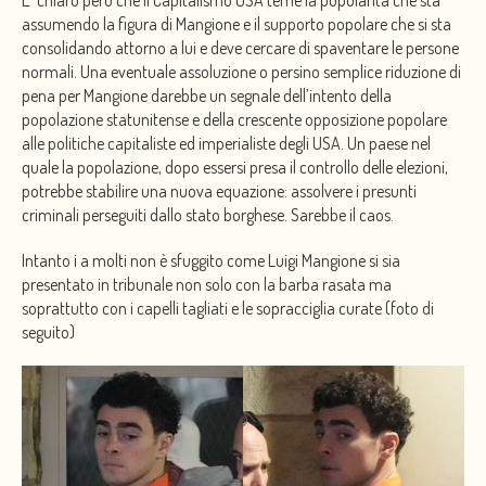
E’ chiaro però che il Capitalismo USA teme la popolarità che sta
assumendo la figura di Mangione e il supporto popolare che si sta
consolidando attorno a lui e deve cercare di spaventare le persone
normali. Una eventuale assoluzione o persino semplice riduzione di
pena per Mangione darebbe un segnale dell’intento della
popolazione statunitense e della crescente opposizione popolare
alle politiche capitaliste ed imperialiste degli USA. Un paese nel
quale la popolazione, dopo essersi presa il controllo delle elezioni,
potrebbe stabilire una nuova equazione: assolvere i presunti
criminali perseguiti dallo stato borghese. Sarebbe il caos.
Intanto i a molti non è sfuggito come Luigi Mangione si sia
presentato in tribunale non solo con la barba rasata ma
soprattutto con i capelli tagliati e le sopracciglia curate (foto di
seguito)