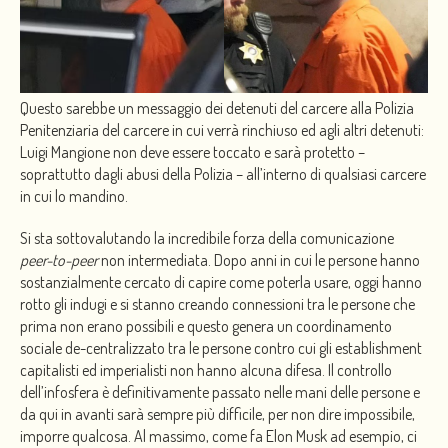
Questo sarebbe un messaggio dei detenuti del carcere alla Polizia
Penitenziaria del carcere in cui verrà rinchiuso ed agli altri detenuti:
Luigi Mangione non deve essere toccato e sarà protetto –
soprattutto dagli abusi della Polizia – all’interno di qualsiasi carcere
in cui lo mandino.
Si sta sottovalutando la incredibile forza della comunicazione
peer-to-peer
non intermediata. Dopo anni in cui le persone hanno
sostanzialmente cercato di capire come poterla usare, oggi hanno
rotto gli indugi e si stanno creando connessioni tra le persone che
prima non erano possibili e questo genera un coordinamento
sociale de-centralizzato tra le persone contro cui gli establishment
capitalisti ed imperialisti non hanno alcuna difesa. Il controllo
dell’infosfera è definitivamente passato nelle mani delle persone e
da qui in avanti sarà sempre più difficile, per non dire impossibile,
imporre qualcosa. Al massimo, come fa Elon Musk ad esempio, ci