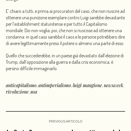
E’ chiaro a tutti, e prima ai procuratori del caso, che non riuscire ad
ottenere una punizione esemplare contro Luigi sarebbe devastante
per l’establishment statunitense e per tutto il Capitalismo
mondiale. Dio non voglia, poi, che non si riuscisse ad ottenere una
condanna: in quel caso sarebbe il caos e le persone potrebbero dire
di avere legittimamente preso il potere o almeno una parte di esso.
Quello che succederebbe, in un paese già devastato dall’elezione di
Trump, dall’opposizione alla guerra e dalla crisi economica, è
persino difficile immaginarlo.
anticapitalismo
antimperialismo
luigi mangione
newsweek
,
,
,
,
rivoluzione
usa
,
PREVIOUS ARTICOLO