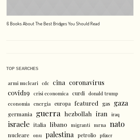
6 Books About The Best Bridges You Should Read
Esc
TOP SEARCHES
cina
coronavirus
armi nucleari
cdc
covid19
curdi
crisi economica
donald trump
gaza
featured
economia
energia
europa
gas
guerra
iran
hezbollah
germania
iraq
nato
israele
libano
italia
mrna
migranti
palestina
nucleare
petrolio
onu
pfizer