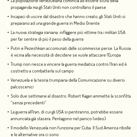
La popolazione venezuelana comincia ad essere stufa della
propaganda ma gli Stati Uniti non controllano il paese
Incapaci di uscire dal disastro che hanno creato, gli Stati Uniti si
preparano ad una grande guerra in Medio Oriente
La nuova strategia iraniana: infliggere più vittime tra i militari USA
per far sentire di più il peso della guerra
Putin e Pezeshkian accomunati dalle scommesse perse. La Russia
è vicina alla necessità di decidere se vuole attaccare l’Europa
Trump non riesce a vincere la guerra mediatica contro l’Iran ed è
costretto a combatterla sul campo
Venezuela e la teoria trumpiana della Comunicazione su diversi
palcoscenici
Solo due settimane al disastro. Robert Kagan ammette la sconfitta
“senza precedenti”
La guerra all’Iran, di cui gli USA si pentiranno, potrebbe essere
annunciata già stasera. Pentagono nel panico (video)
Il modello Venezuela non funziona per Cuba. Il Sud America ribolle
e le alternative ora ci sono