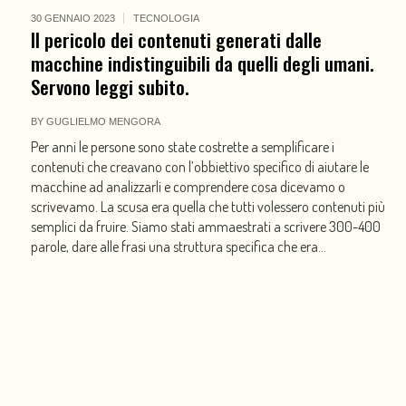
30 GENNAIO 2023
TECNOLOGIA
Il pericolo dei contenuti generati dalle
macchine indistinguibili da quelli degli umani.
Servono leggi subito.
BY
GUGLIELMO MENGORA
Per anni le persone sono state costrette a semplificare i
contenuti che creavano con l’obbiettivo specifico di aiutare le
macchine ad analizzarli e comprendere cosa dicevamo o
scrivevamo. La scusa era quella che tutti volessero contenuti più
semplici da fruire. Siamo stati ammaestrati a scrivere 300-400
parole, dare alle frasi una struttura specifica che era...