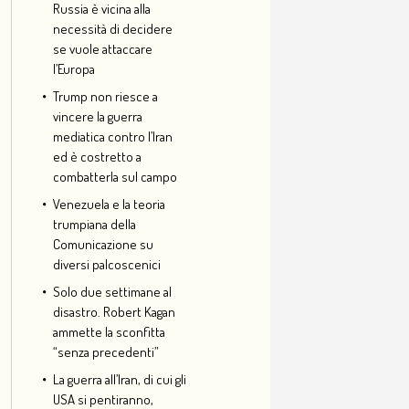
Russia è vicina alla
necessità di decidere
se vuole attaccare
l’Europa
Trump non riesce a
vincere la guerra
mediatica contro l’Iran
ed è costretto a
combatterla sul campo
Venezuela e la teoria
trumpiana della
Comunicazione su
diversi palcoscenici
Solo due settimane al
disastro. Robert Kagan
ammette la sconfitta
“senza precedenti”
La guerra all’Iran, di cui gli
USA si pentiranno,