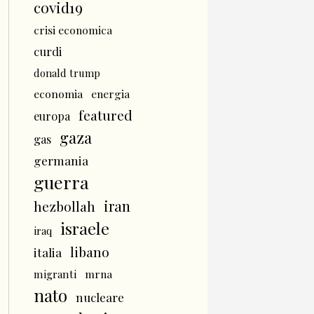
covid19
crisi economica
curdi
donald trump
economia
energia
featured
europa
gaza
gas
germania
guerra
iran
hezbollah
israele
iraq
libano
italia
mrna
migranti
nato
nucleare