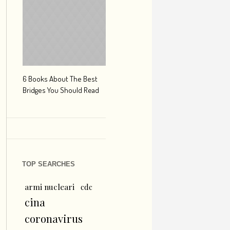
6 Books About The Best
Escape Myst: Into a World
9 Signs You’r
Bridges You Should Read
of Mystery and Adventure
Hipster Trave
TOP SEARCHES
armi nucleari
cdc
cina
coronavirus