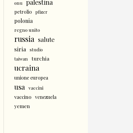
palestina
onu
petrolio
pfizer
polonia
regno unito
russia
salute
siria
studio
turchia
taiwan
ucraina
unione europea
usa
vaccini
vaccino
venezuela
yemen