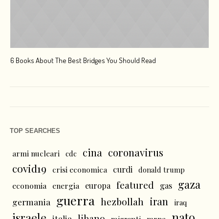
6 Books About The Best Bridges You Should Read
Esc
TOP SEARCHES
cina
coronavirus
armi nucleari
cdc
covid19
curdi
crisi economica
donald trump
gaza
featured
economia
energia
europa
gas
guerra
iran
hezbollah
germania
iraq
nato
israele
libano
italia
mrna
migranti