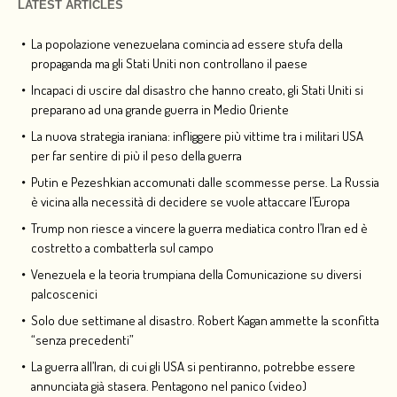
LATEST ARTICLES
La popolazione venezuelana comincia ad essere stufa della
propaganda ma gli Stati Uniti non controllano il paese
Incapaci di uscire dal disastro che hanno creato, gli Stati Uniti si
preparano ad una grande guerra in Medio Oriente
La nuova strategia iraniana: infliggere più vittime tra i militari USA
per far sentire di più il peso della guerra
Putin e Pezeshkian accomunati dalle scommesse perse. La Russia
è vicina alla necessità di decidere se vuole attaccare l’Europa
Trump non riesce a vincere la guerra mediatica contro l’Iran ed è
costretto a combatterla sul campo
Venezuela e la teoria trumpiana della Comunicazione su diversi
palcoscenici
Solo due settimane al disastro. Robert Kagan ammette la sconfitta
“senza precedenti”
La guerra all’Iran, di cui gli USA si pentiranno, potrebbe essere
annunciata già stasera. Pentagono nel panico (video)