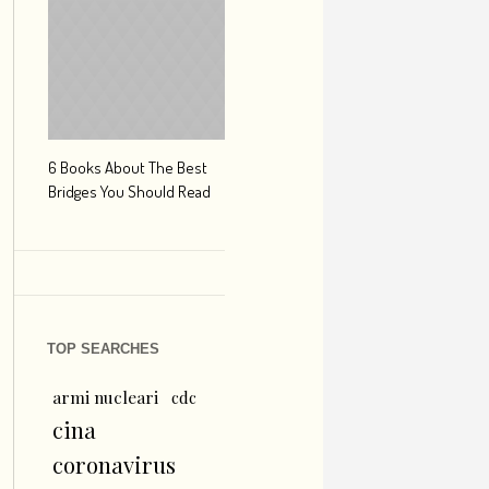
6 Books About The Best
Escape Myst: Into a World
9 Signs You’r
Bridges You Should Read
of Mystery and Adventure
Hipster Trave
TOP SEARCHES
armi nucleari
cdc
cina
coronavirus