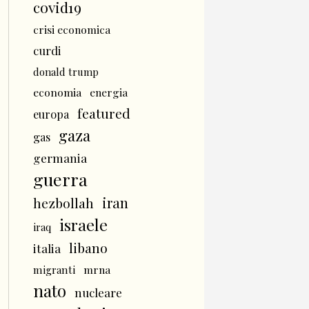
covid19
crisi economica
curdi
donald trump
economia
energia
featured
europa
gaza
gas
germania
guerra
iran
hezbollah
israele
iraq
libano
italia
mrna
migranti
nato
nucleare