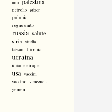
palestina
onu
petrolio
pfizer
polonia
regno unito
russia
salute
siria
studio
turchia
taiwan
ucraina
unione europea
usa
vaccini
vaccino
venezuela
yemen