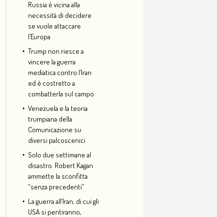
Russia è vicina alla
necessità di decidere
se vuole attaccare
l’Europa
Trump non riesce a
vincere la guerra
mediatica contro l’Iran
ed è costretto a
combatterla sul campo
Venezuela e la teoria
trumpiana della
Comunicazione su
diversi palcoscenici
Solo due settimane al
disastro. Robert Kagan
ammette la sconfitta
“senza precedenti”
La guerra all’Iran, di cui gli
USA si pentiranno,