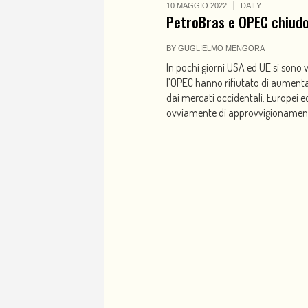
10 MAGGIO 2022
DAILY
PetroBras e OPEC chiudo
BY
GUGLIELMO MENGORA
In pochi giorni USA ed UE si sono 
l’OPEC hanno rifiutato di aumenta
dai mercati occidentali. Europei e
ovviamente di approvvigionamento 