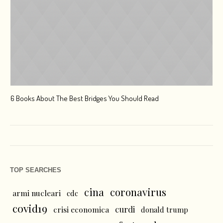
6 Books About The Best Bridges You Should Read
Esc
TOP SEARCHES
cina
coronavirus
armi nucleari
cdc
covid19
curdi
crisi economica
donald trump