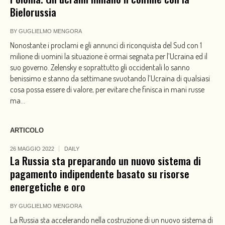
Bielorussia
BY
GUGLIELMO MENGORA
Nonostante i proclami e gli annunci di riconquista del Sud con 1
milione di uomini la situazione è ormai segnata per l’Ucraina ed il
suo governo. Zelensky e soprattutto gli occidentali lo sanno
benissimo e stanno da settimane svuotando l’Ucraina di qualsiasi
cosa possa essere di valore, per evitare che finisca in mani russe
ma...
ARTICOLO
26 MAGGIO 2022
DAILY
La Russia sta preparando un nuovo sistema di
pagamento indipendente basato su risorse
energetiche e oro
BY
GUGLIELMO MENGORA
La Russia sta accelerando nella costruzione di un nuovo sistema di