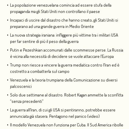
La popolazione venezuelana comincia ad essere stufa della
propaganda ma gli Stati Uniti non controllano il paese
Incapaci di uscire dal disastro che hanno creato, gli Stati Uniti si
preparano ad una grande guerra in Medio Oriente
La nuova strategia iraniana: infliggere più vittime tra i militari USA
per far sentire di più il peso della guerra
Putin e Pezeshkian accomunati dalle scommesse perse. La Russia
è vicina alla necessità di decidere se vuole attaccare l’Europa
Trump non riesce a vincere la guerra mediatica contro l’Iran ed è
costretto a combatterla sul campo
Venezuela e la teoria trumpiana della Comunicazione su diversi
palcoscenici
Solo due settimane al disastro. Robert Kagan ammette la sconfitta
“senza precedenti”
La guerra all’Iran, di cui gli USA si pentiranno, potrebbe essere
annunciata già stasera. Pentagono nel panico (video)
Il modello Venezuela non funziona per Cuba. Il Sud America ribolle