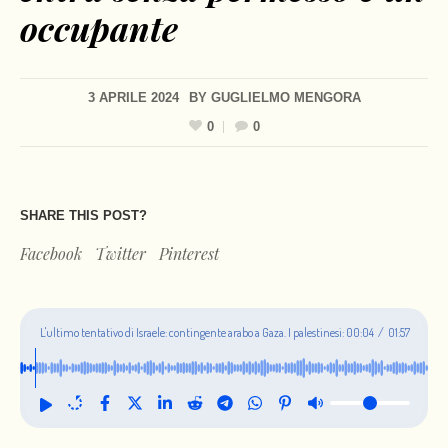
occupante
3 APRILE 2024
BY
GUGLIELMO MENGORA
0
0
SHARE THIS POST?
Facebook
Twitter
Pinterest
L'ultimo tentativo di Israele: contingente arabo a Gaza. I palestinesi:
00:05
/
01:57
chi entra senza permesso è un occupante