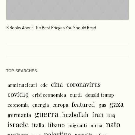
6 Books About The Best Bridges You Should Read
Esc
TOP SEARCHES
cina
coronavirus
armi nucleari
cdc
covid19
curdi
crisi economica
donald trump
gaza
featured
economia
energia
europa
gas
guerra
iran
hezbollah
germania
iraq
nato
israele
libano
italia
mrna
migranti
palestina
nucleare