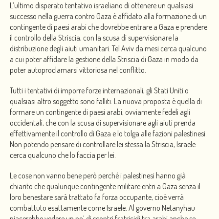
L’ultimo disperato tentativo israeliano di ottenere un qualsiasi
successo nella guerra contro Gaza è affidato alla formazione di un
contingente di paesi arabi che dovrebbe entrare a Gaza e prendere
il controllo della Striscia, con la scusa di supervisionare la
distribuzione degli aiuti umanitari. Tel Aviv da mesi cerca qualcuno
a cui poter affidare la gestione della Striscia di Gaza in modo da
poter autoproclamarsi vittoriosa nel conflitto.
Tutti i tentativi di imporre forze internazionali, gli Stati Uniti o
qualsiasi altro soggetto sono falliti. La nuova proposta è quella di
formare un contingente di paesi arabi, ovviamente fedeli agli
occidentali, che con la scusa di supervisionare agli aiuti prenda
effettivamente il controllo di Gaza e lo tolga alle fazioni palestinesi.
Non potendo pensare di controllare lei stessa la Striscia, Israele
cerca qualcuno che lo faccia per lei.
Le cose non vanno bene però perché i palestinesi hanno già
chiarito che qualunque contingente militare entri a Gaza senza il
loro benestare sarà trattato fa forza occupante, cioè verrà
combattuto esattamente come Israele. Al governo Netanyhau
piacerebbe vedere un po’ di scontri fratricidi tra arabi anche se