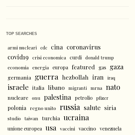
TOP SEARCHES
cina
coronavirus
armi nucleari
cdc
covid19
curdi
crisi economica
donald trump
gaza
featured
economia
energia
europa
gas
guerra
iran
hezbollah
germania
iraq
nato
israele
libano
italia
mrna
migranti
palestina
nucleare
petrolio
onu
pfizer
russia
salute
siria
polonia
regno unito
ucraina
turchia
studio
taiwan
usa
vaccino
unione europea
vaccini
venezuela