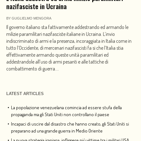
nazifasciste in Ucraina
BY
GUGLIELMO MENGORA
Il governo italiano sta fattivamente addestrando ed armando le
milizie paramilitari nazifasciste italiane in Ucraina. L’invio
indiscriminato di armi e la presenza, incoraggiata in Italia come in
tutto l’Occidente, di mercenari nazifascisti fa si che l’Italia stia
effettivamente armando queste unità paramilitari ed
addestrandole all’uso di armi pesanti e alle tattiche di
combattimento di guerra....
LATEST ARTICLES
La popolazione venezuelana comincia ad essere stufa della
propaganda ma gli Stati Uniti non controllano il paese
Incapaci di uscire dal disastro che hanno creato, gli Stati Uniti si
preparano ad una grande guerra in Medio Oriente
La nuova strategia iraniana: infliggere più vittime tra i militari USA