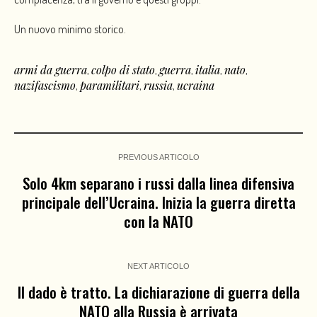
Un nuovo minimo storico.
armi da guerra
colpo di stato
guerra
italia
nato
,
,
,
,
,
nazifascismo
paramilitari
russia
ucraina
,
,
,
PREVIOUS ARTICOLO
Solo 4km separano i russi dalla linea difensiva
principale dell’Ucraina. Inizia la guerra diretta
con la NATO
NEXT ARTICOLO
Il dado è tratto. La dichiarazione di guerra della
NATO alla Russia è arrivata