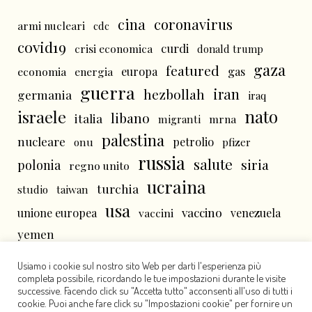
cina
coronavirus
armi nucleari
cdc
covid19
curdi
crisi economica
donald trump
gaza
featured
economia
energia
europa
gas
guerra
iran
hezbollah
germania
iraq
nato
israele
libano
italia
mrna
migranti
palestina
nucleare
petrolio
onu
pfizer
russia
salute
siria
polonia
regno unito
ucraina
turchia
studio
taiwan
usa
vaccino
unione europea
vaccini
venezuela
yemen
Usiamo i cookie sul nostro sito Web per darti l'esperienza più
completa possibile, ricordando le tue impostazioni durante le visite
successive. Facendo click su "Accetta tutto" acconsenti all'uso di tutti i
cookie. Puoi anche fare click su "Impostazioni cookie" per fornire un