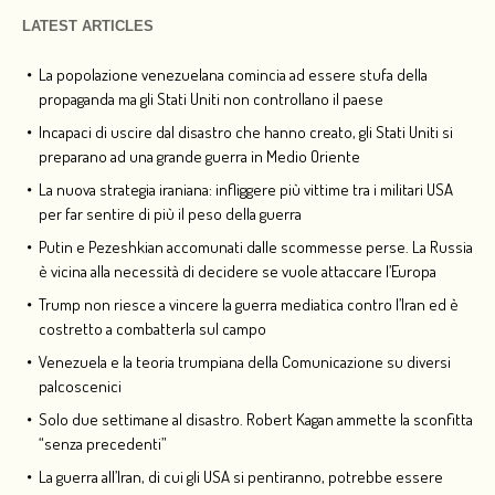
LATEST ARTICLES
La popolazione venezuelana comincia ad essere stufa della
propaganda ma gli Stati Uniti non controllano il paese
Incapaci di uscire dal disastro che hanno creato, gli Stati Uniti si
preparano ad una grande guerra in Medio Oriente
La nuova strategia iraniana: infliggere più vittime tra i militari USA
per far sentire di più il peso della guerra
Putin e Pezeshkian accomunati dalle scommesse perse. La Russia
è vicina alla necessità di decidere se vuole attaccare l’Europa
Trump non riesce a vincere la guerra mediatica contro l’Iran ed è
costretto a combatterla sul campo
Venezuela e la teoria trumpiana della Comunicazione su diversi
palcoscenici
Solo due settimane al disastro. Robert Kagan ammette la sconfitta
“senza precedenti”
La guerra all’Iran, di cui gli USA si pentiranno, potrebbe essere