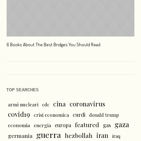
6 Books About The Best Bridges You Should Read
Esc
TOP SEARCHES
cina
coronavirus
armi nucleari
cdc
covid19
curdi
crisi economica
donald trump
gaza
featured
economia
energia
europa
gas
guerra
iran
hezbollah
germania
iraq