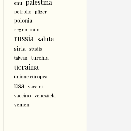
palestina
onu
petrolio
pfizer
polonia
regno unito
russia
salute
siria
studio
turchia
taiwan
ucraina
unione europea
usa
vaccini
vaccino
venezuela
yemen