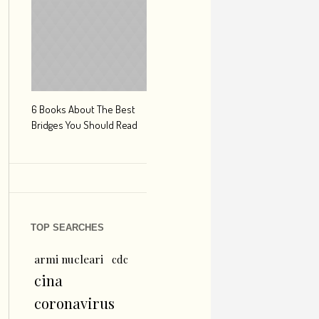
6 Books About The Best
Escape Myst: Into a World
9 Signs You’r
Bridges You Should Read
of Mystery and Adventure
Hipster Trave
TOP SEARCHES
armi nucleari
cdc
cina
coronavirus