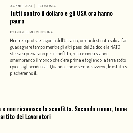
3 APRILE 2023
ECONOMIA
Tutti contro il dollaro e gli USA ora hanno
paura
BY
GUGLIELMO MENGORA
Mentre si protrae l’agonia dell’Ucraina, ormai destinata solo a far
guadagnare tempo mentre gli altri paesi del Baltico e la NATO
stessa si preparano per il conflitto, russi e cinesi stanno
smembrando il mondo che c’era prima e togliendo la terra sotto
i piedi agli occidentali. Quando, come sempre avviene, le ostilità si
placheranno il...
e e non riconosce la sconfitta. Secondo rumor, teme
artito dei Lavoratori