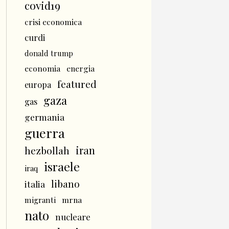
covid19
crisi economica
curdi
donald trump
economia
energia
featured
europa
gaza
gas
germania
guerra
iran
hezbollah
israele
iraq
libano
italia
mrna
migranti
nato
nucleare