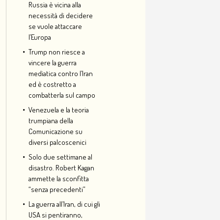
Russia è vicina alla
necessità di decidere
se vuole attaccare
l’Europa
Trump non riesce a
vincere la guerra
mediatica contro l’Iran
ed è costretto a
combatterla sul campo
Venezuela e la teoria
trumpiana della
Comunicazione su
diversi palcoscenici
Solo due settimane al
disastro. Robert Kagan
ammette la sconfitta
“senza precedenti”
La guerra all’Iran, di cui gli
USA si pentiranno,