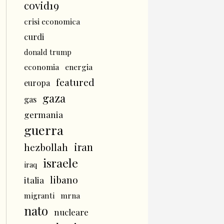
covid19
crisi economica
curdi
donald trump
economia
energia
featured
europa
gaza
gas
germania
guerra
iran
hezbollah
israele
iraq
libano
italia
mrna
migranti
nato
nucleare