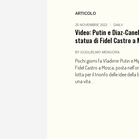
ARTICOLO
25 NOVEMBRE 2022
DAILY
Video: Putin e Diaz-Cane
statua di Fidel Castro a
BY
GUGLIELMO MENGORA
Pochi giorni fa Vladimir Putin e 
Fidel Castro a Mosca, posta nell’o
lotta per il trionfo delle idee della
una vita...