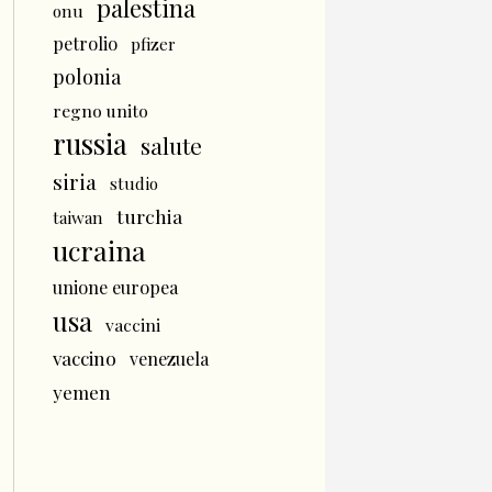
palestina
onu
petrolio
pfizer
polonia
regno unito
russia
salute
siria
studio
turchia
taiwan
ucraina
unione europea
usa
vaccini
vaccino
venezuela
yemen