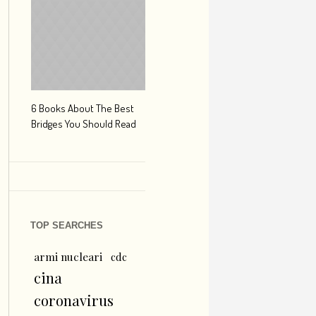
6 Books About The Best
Escape Myst: Into a World
9 Signs You’r
Bridges You Should Read
of Mystery and Adventure
Hipster Trave
TOP SEARCHES
armi nucleari
cdc
cina
coronavirus