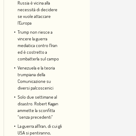
Russia è vicina alla
necessità di decidere
se vuole attaccare
l’Europa
Trump non riesce a
vincere la guerra
mediatica contro l’Iran
ed è costretto a
combatterla sul campo
Venezuela e la teoria
trumpiana della
Comunicazione su
diversi palcoscenici
Solo due settimane al
disastro. Robert Kagan
ammette la sconfitta
“senza precedenti”
La guerra all’Iran, di cui gli
USA si pentiranno,