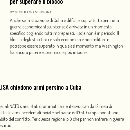
per superare il blocco
BY
GUGLIELMO MENGORA
Anche se la situazione di Cuba è difficile, soprattutto perché la
guerra economica statunitense è arrivata in un momento
specifico cogliendo tutti impreparati, l’isola non è in pericolo. Il
blocco degli Stati Uniti è solo economico e non militare e
potrebbe essere superato in qualsiasi momento ma Washington
ha ancora potere economico e può imporre...
 USA chiedono armi persino a Cuba
senali NATO siano stati drammaticamente svuotati da 12 mesi di
utto, le armi occidentali inviate nel paese dell’Est-Europa non stiano
ito del conflitto. Per questa ragione, più che per non entrare in guerra
tii ad...