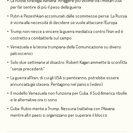
La nuova strategia iraniana: infliggere più vittime tra i militari USA
per far sentire di più il peso della guerra
Putin e Pezeshkian accomunati dalle scommesse perse. La Russia
è vicina alla necessità di decidere se vuole attaccare l’Europa
Trump non riesce a vincere la guerra mediatica contro l’Iran ed è
costretto a combatterla sul campo
Venezuela e la teoria trumpiana della Comunicazione su diversi
palcoscenici
Solo due settimane al disastro. Robert Kagan ammette la sconfitta
“senza precedenti”
La guerra all’Iran, di cui gli USA si pentiranno, potrebbe essere
annunciata già stasera. Pentagono nel panico (video)
Il modello Venezuela non funziona per Cuba. Il Sud America ribolle
e le alternative ora ci sono
Cuba: Rubio mente a Trump. Nessuna trattativa con l’Havana
mentre altri paesi si organizzano per superare il blocco