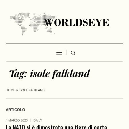
Tag:
isole falkland
HOME
»
ISOLE FALKLAND
ARTICOLO
4 MARZO 2023
DAILY
La NATO si è dimostrata una tigre di carta.