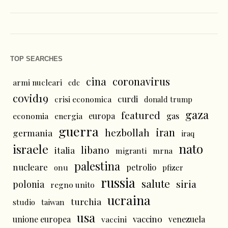
TOP SEARCHES
cina
coronavirus
armi nucleari
cdc
covid19
curdi
crisi economica
donald trump
gaza
featured
economia
energia
europa
gas
guerra
iran
hezbollah
germania
iraq
nato
israele
libano
italia
mrna
migranti
palestina
nucleare
petrolio
onu
pfizer
russia
salute
siria
polonia
regno unito
ucraina
turchia
studio
taiwan
usa
vaccino
unione europea
vaccini
venezuela