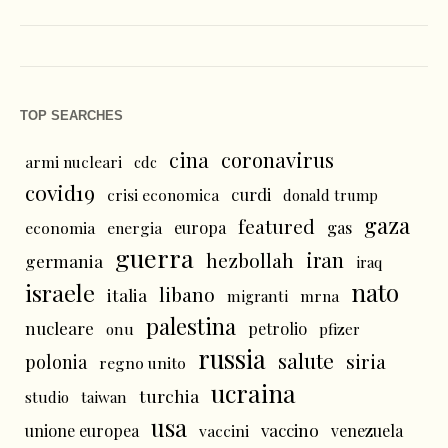
TOP SEARCHES
cina
coronavirus
armi nucleari
cdc
covid19
curdi
crisi economica
donald trump
gaza
featured
economia
energia
europa
gas
guerra
iran
hezbollah
germania
iraq
nato
israele
libano
italia
mrna
migranti
palestina
nucleare
petrolio
onu
pfizer
russia
salute
siria
polonia
regno unito
ucraina
turchia
studio
taiwan
usa
vaccino
unione europea
vaccini
venezuela