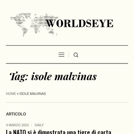
Tag:
isole malvinas
HOME
»
ISOLE MALVINAS
ARTICOLO
4 MARZO 2023
DAILY
La NATO si è dimostrata una tigre di carta.