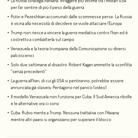
La nuova strategia iraniana: infliggere più vittime tra i militari USA
per far sentire di più il peso della guerra
Putin e Pezeshkian accomunati dalle scommesse perse. La Russia
è vicina alla necessità di decidere se vuole attaccare l’Europa
Trump non riesce a vincere la guerra mediatica contro l’Iran ed è
costretto a combatterla sul campo
Venezuela e la teoria trumpiana della Comunicazione su diversi
palcoscenici
Solo due settimane al disastro. Robert Kagan ammette la sconfitta
“senza precedenti”
La guerra all’Iran, di cui gli USA si pentiranno, potrebbe essere
annunciata già stasera. Pentagono nel panico (video)
Il modello Venezuela non funziona per Cuba. Il Sud America ribolle
e le alternative ora ci sono
Cuba: Rubio mente a Trump. Nessuna trattativa con l’Havana
mentre altri paesi si organizzano per superare il blocco