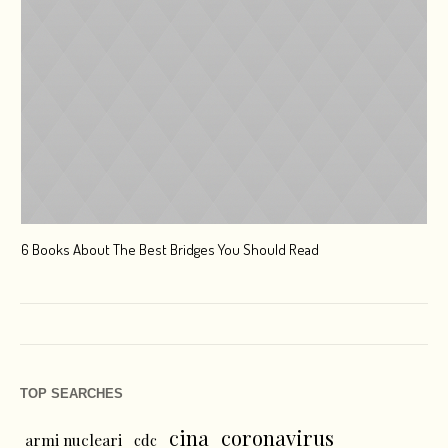
6 Books About The Best Bridges You Should Read
Esc
TOP SEARCHES
cina
coronavirus
armi nucleari
cdc