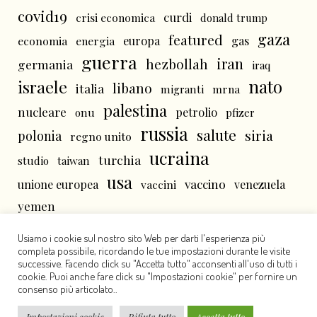
covid19
curdi
crisi economica
donald trump
gaza
featured
economia
energia
europa
gas
guerra
iran
hezbollah
germania
iraq
nato
israele
libano
italia
mrna
migranti
palestina
nucleare
petrolio
onu
pfizer
russia
salute
siria
polonia
regno unito
ucraina
turchia
studio
taiwan
usa
vaccino
unione europea
vaccini
venezuela
yemen
Usiamo i cookie sul nostro sito Web per darti l'esperienza più
completa possibile, ricordando le tue impostazioni durante le visite
successive. Facendo click su "Accetta tutto" acconsenti all'uso di tutti i
cookie. Puoi anche fare click su "Impostazioni cookie" per fornire un
consenso più articolato..
Worldseye - Copyright © 2000-2024 - Questi contenuti sono distribuiti con
Impostazioni cookie
Rifiuta tutto
Accetta tutto