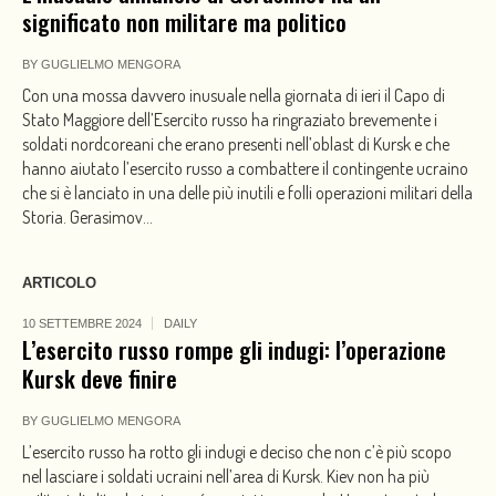
significato non militare ma politico
BY
GUGLIELMO MENGORA
Con una mossa davvero inusuale nella giornata di ieri il Capo di
Stato Maggiore dell’Esercito russo ha ringraziato brevemente i
soldati nordcoreani che erano presenti nell’oblast di Kursk e che
hanno aiutato l’esercito russo a combattere il contingente ucraino
che si è lanciato in una delle più inutili e folli operazioni militari della
Storia. Gerasimov...
ARTICOLO
10 SETTEMBRE 2024
DAILY
L’esercito russo rompe gli indugi: l’operazione
Kursk deve finire
BY
GUGLIELMO MENGORA
L’esercito russo ha rotto gli indugi e deciso che non c’è più scopo
nel lasciare i soldati ucraini nell’area di Kursk. Kiev non ha più