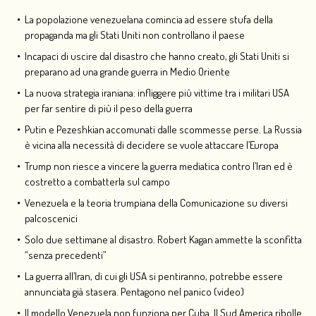
La popolazione venezuelana comincia ad essere stufa della
propaganda ma gli Stati Uniti non controllano il paese
Incapaci di uscire dal disastro che hanno creato, gli Stati Uniti si
preparano ad una grande guerra in Medio Oriente
La nuova strategia iraniana: infliggere più vittime tra i militari USA
per far sentire di più il peso della guerra
Putin e Pezeshkian accomunati dalle scommesse perse. La Russia
è vicina alla necessità di decidere se vuole attaccare l’Europa
Trump non riesce a vincere la guerra mediatica contro l’Iran ed è
costretto a combatterla sul campo
Venezuela e la teoria trumpiana della Comunicazione su diversi
palcoscenici
Solo due settimane al disastro. Robert Kagan ammette la sconfitta
“senza precedenti”
La guerra all’Iran, di cui gli USA si pentiranno, potrebbe essere
annunciata già stasera. Pentagono nel panico (video)
Il modello Venezuela non funziona per Cuba. Il Sud America ribolle