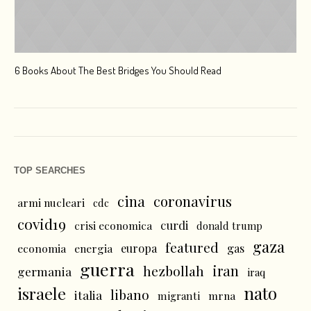
6 Books About The Best Bridges You Should Read
Esc
TOP SEARCHES
cina
coronavirus
armi nucleari
cdc
covid19
curdi
crisi economica
donald trump
gaza
featured
economia
energia
europa
gas
guerra
iran
hezbollah
germania
iraq
nato
israele
libano
italia
mrna
migranti