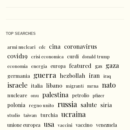
TOP SEARCHES
cina
coronavirus
armi nucleari
cdc
covid19
curdi
crisi economica
donald trump
gaza
featured
economia
energia
europa
gas
guerra
iran
hezbollah
germania
iraq
nato
israele
libano
italia
mrna
migranti
palestina
nucleare
petrolio
onu
pfizer
russia
salute
siria
polonia
regno unito
ucraina
turchia
studio
taiwan
usa
vaccino
unione europea
vaccini
venezuela