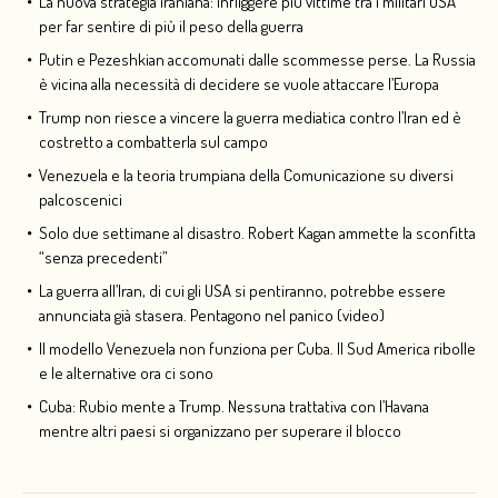
La nuova strategia iraniana: infliggere più vittime tra i militari USA
per far sentire di più il peso della guerra
Putin e Pezeshkian accomunati dalle scommesse perse. La Russia
è vicina alla necessità di decidere se vuole attaccare l’Europa
Trump non riesce a vincere la guerra mediatica contro l’Iran ed è
costretto a combatterla sul campo
Venezuela e la teoria trumpiana della Comunicazione su diversi
palcoscenici
Solo due settimane al disastro. Robert Kagan ammette la sconfitta
“senza precedenti”
La guerra all’Iran, di cui gli USA si pentiranno, potrebbe essere
annunciata già stasera. Pentagono nel panico (video)
Il modello Venezuela non funziona per Cuba. Il Sud America ribolle
e le alternative ora ci sono
Cuba: Rubio mente a Trump. Nessuna trattativa con l’Havana
mentre altri paesi si organizzano per superare il blocco