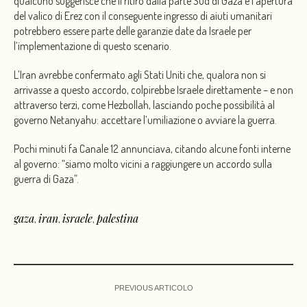
qualcuno suggerisce che il ritiro dalla parte Sud di Gaza e l’apertura
del valico di Erez con il conseguente ingresso di aiuti umanitari
potrebbero essere parte delle garanzie date da Israele per
l’implementazione di questo scenario.
L’Iran avrebbe confermato agli Stati Uniti che, qualora non si
arrivasse a questo accordo, colpirebbe Israele direttamente – e non
attraverso terzi, come Hezbollah, lasciando poche possibilità al
governo Netanyahu: accettare l’umiliazione o avviare la guerra.
Pochi minuti fa Canale 12 annunciava, citando alcune fonti interne
al governo: “siamo molto vicini a raggiungere un accordo sulla
guerra di Gaza”.
gaza
iran
israele
palestina
,
,
,
PREVIOUS ARTICOLO