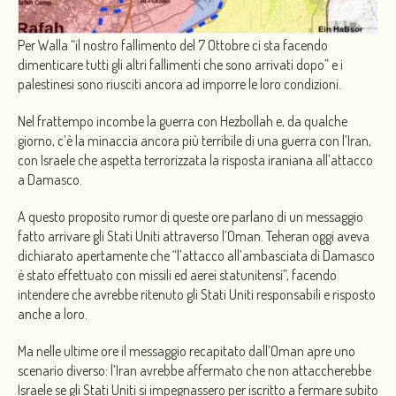
Per Walla “il nostro fallimento del 7 Ottobre ci sta facendo
dimenticare tutti gli altri fallimenti che sono arrivati dopo” e i
palestinesi sono riusciti ancora ad imporre le loro condizioni.
Nel frattempo incombe la guerra con Hezbollah e, da qualche
giorno, c’è la minaccia ancora più terribile di una guerra con l’Iran,
con Israele che aspetta terrorizzata la risposta iraniana all’attacco
a Damasco.
A questo proposito rumor di queste ore parlano di un messaggio
fatto arrivare gli Stati Uniti attraverso l’Oman. Teheran oggi aveva
dichiarato apertamente che “l’attacco all’ambasciata di Damasco
è stato effettuato con missili ed aerei statunitensi”, facendo
intendere che avrebbe ritenuto gli Stati Uniti responsabili e risposto
anche a loro.
Ma nelle ultime ore il messaggio recapitato dall’Oman apre uno
scenario diverso: l’Iran avrebbe affermato che non attaccherebbe
Israele se gli Stati Uniti si impegnassero per iscritto a fermare subito