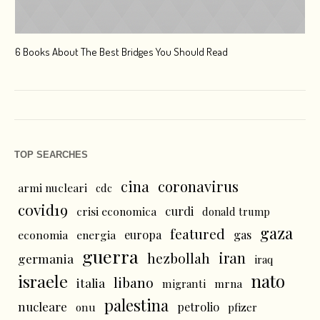
6 Books About The Best Bridges You Should Read
Esc
TOP SEARCHES
cina
coronavirus
armi nucleari
cdc
covid19
curdi
crisi economica
donald trump
gaza
featured
economia
energia
europa
gas
guerra
iran
hezbollah
germania
iraq
nato
israele
libano
italia
mrna
migranti
palestina
nucleare
petrolio
onu
pfizer