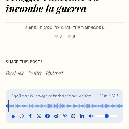
incombe la guerra
8 APRILE 2024
BY
GUGLIELMO MENGORA
0
0
SHARE THIS POST?
Facebook
Twitter
Pinterest
Dopo 21 morti in un solo giorno, Israele si ritira dal sud di Gaza.
00:05
/
03:16
Neanche un ostaggio rilasciato ed incombe la guerra