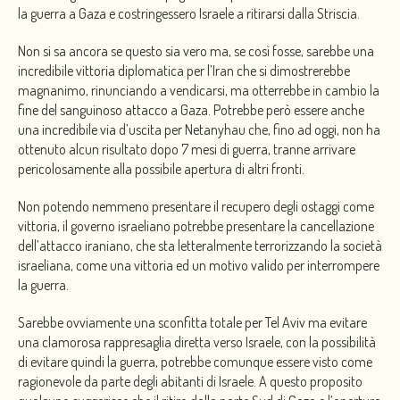
la guerra a Gaza e costringessero Israele a ritirarsi dalla Striscia.
Non si sa ancora se questo sia vero ma, se così fosse, sarebbe una
incredibile vittoria diplomatica per l’Iran che si dimostrerebbe
magnanimo, rinunciando a vendicarsi, ma otterrebbe in cambio la
fine del sanguinoso attacco a Gaza. Potrebbe però essere anche
una incredibile via d’uscita per Netanyhau che, fino ad oggi, non ha
ottenuto alcun risultato dopo 7 mesi di guerra, tranne arrivare
pericolosamente alla possibile apertura di altri fronti.
Non potendo nemmeno presentare il recupero degli ostaggi come
vittoria, il governo israeliano potrebbe presentare la cancellazione
dell’attacco iraniano, che sta letteralmente terrorizzando la società
israeliana, come una vittoria ed un motivo valido per interrompere
la guerra.
Sarebbe ovviamente una sconfitta totale per Tel Aviv ma evitare
una clamorosa rappresaglia diretta verso Israele, con la possibilità
di evitare quindi la guerra, potrebbe comunque essere visto come
ragionevole da parte degli abitanti di Israele. A questo proposito