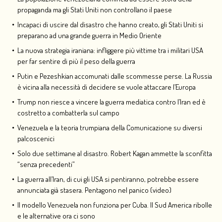
propaganda ma gli Stati Uniti non controllano il paese
Incapaci di uscire dal disastro che hanno creato, gli Stati Uniti si
preparano ad una grande guerra in Medio Oriente
La nuova strategia iraniana: infliggere più vittime tra i militari USA
per far sentire di più il peso della guerra
Putin e Pezeshkian accomunati dalle scommesse perse. La Russia
è vicina alla necessità di decidere se vuole attaccare l’Europa
Trump non riesce a vincere la guerra mediatica contro l’Iran ed è
costretto a combatterla sul campo
Venezuela e la teoria trumpiana della Comunicazione su diversi
palcoscenici
Solo due settimane al disastro. Robert Kagan ammette la sconfitta
“senza precedenti”
La guerra all’Iran, di cui gli USA si pentiranno, potrebbe essere
annunciata già stasera. Pentagono nel panico (video)
Il modello Venezuela non funziona per Cuba. Il Sud America ribolle
e le alternative ora ci sono