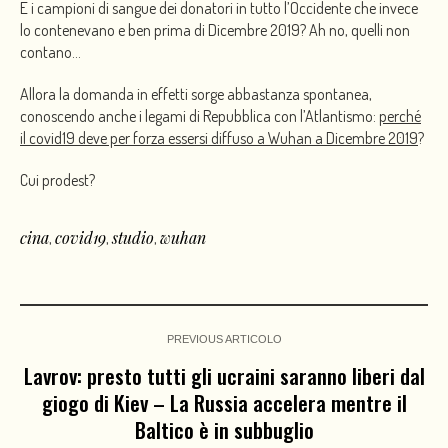
E i campioni di sangue dei donatori in tutto l’Occidente che invece
lo contenevano e ben prima di Dicembre 2019? Ah no, quelli non
contano…
Allora la domanda in effetti sorge abbastanza spontanea,
conoscendo anche i legami di Repubblica con l’Atlantismo:
perché
il covid19 deve per forza essersi diffuso a Wuhan a Dicembre 2019
?
Cui prodest?
cina
covid19
studio
wuhan
,
,
,
PREVIOUS ARTICOLO
Lavrov: presto tutti gli ucraini saranno liberi dal
giogo di Kiev – La Russia accelera mentre il
Baltico è in subbuglio