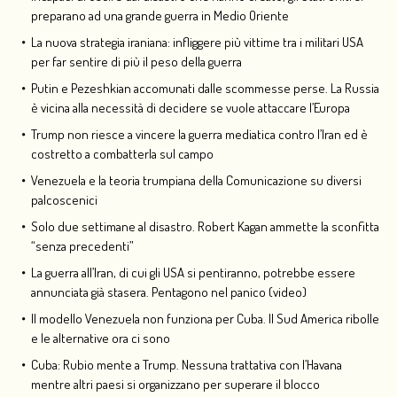
preparano ad una grande guerra in Medio Oriente
La nuova strategia iraniana: infliggere più vittime tra i militari USA
per far sentire di più il peso della guerra
Putin e Pezeshkian accomunati dalle scommesse perse. La Russia
è vicina alla necessità di decidere se vuole attaccare l’Europa
Trump non riesce a vincere la guerra mediatica contro l’Iran ed è
costretto a combatterla sul campo
Venezuela e la teoria trumpiana della Comunicazione su diversi
palcoscenici
Solo due settimane al disastro. Robert Kagan ammette la sconfitta
“senza precedenti”
La guerra all’Iran, di cui gli USA si pentiranno, potrebbe essere
annunciata già stasera. Pentagono nel panico (video)
Il modello Venezuela non funziona per Cuba. Il Sud America ribolle
e le alternative ora ci sono
Cuba: Rubio mente a Trump. Nessuna trattativa con l’Havana
mentre altri paesi si organizzano per superare il blocco