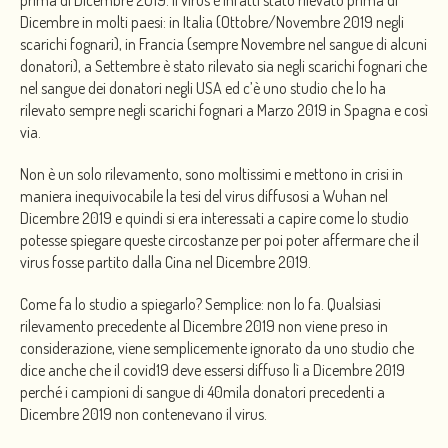
prima di Dicembre 2019. Il virus è infatti stato rilevato prima di
Dicembre in molti paesi: in Italia (Ottobre/Novembre 2019 negli
scarichi fognari), in Francia (sempre Novembre nel sangue di alcuni
donatori), a Settembre è stato rilevato sia negli scarichi fognari che
nel sangue dei donatori negli USA ed c’è uno studio che lo ha
rilevato sempre negli scarichi fognari a Marzo 2019 in Spagna e così
via.
Non è un solo rilevamento, sono moltissimi e mettono in crisi in
maniera inequivocabile la tesi del virus diffusosi a Wuhan nel
Dicembre 2019 e quindi si era interessati a capire come lo studio
potesse spiegare queste circostanze per poi poter affermare che il
virus fosse partito dalla Cina nel Dicembre 2019.
Come fa lo studio a spiegarlo? Semplice: non lo fa. Qualsiasi
rilevamento precedente al Dicembre 2019 non viene preso in
considerazione, viene semplicemente ignorato da uno studio che
dice anche che il covid19 deve essersi diffuso lì a Dicembre 2019
perché i campioni di sangue di 40mila donatori precedenti a
Dicembre 2019 non contenevano il virus.