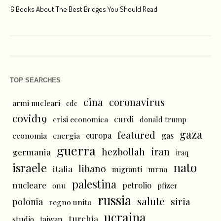
6 Books About The Best Bridges You Should Read
Esc
TOP SEARCHES
cina
coronavirus
armi nucleari
cdc
covid19
curdi
crisi economica
donald trump
gaza
featured
economia
energia
europa
gas
guerra
iran
hezbollah
germania
iraq
nato
israele
libano
italia
mrna
migranti
palestina
nucleare
petrolio
onu
pfizer
russia
salute
siria
polonia
regno unito
ucraina
turchia
studio
taiwan