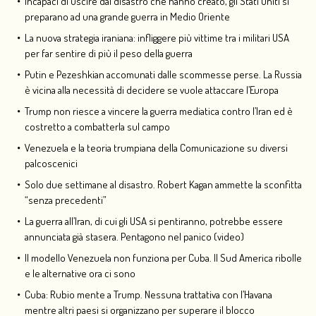
Incapaci di uscire dal disastro che hanno creato, gli Stati Uniti si
preparano ad una grande guerra in Medio Oriente
La nuova strategia iraniana: infliggere più vittime tra i militari USA
per far sentire di più il peso della guerra
Putin e Pezeshkian accomunati dalle scommesse perse. La Russia
è vicina alla necessità di decidere se vuole attaccare l’Europa
Trump non riesce a vincere la guerra mediatica contro l’Iran ed è
costretto a combatterla sul campo
Venezuela e la teoria trumpiana della Comunicazione su diversi
palcoscenici
Solo due settimane al disastro. Robert Kagan ammette la sconfitta
“senza precedenti”
La guerra all’Iran, di cui gli USA si pentiranno, potrebbe essere
annunciata già stasera. Pentagono nel panico (video)
Il modello Venezuela non funziona per Cuba. Il Sud America ribolle
e le alternative ora ci sono
Cuba: Rubio mente a Trump. Nessuna trattativa con l’Havana
mentre altri paesi si organizzano per superare il blocco