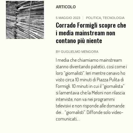
ARTICOLO
5 MAGGIO 2023
POLITICA
,
TECNOLOGIA
Corrado Formigli scopre che
i media mainstream non
contano più niente
BY
GUGLIELMO MENGORA
I media che chiamiamo mainstream
stanno diventando patetici, così come i
loro “giornalisti”. Ieri mentre cenavo ho
visto circa 10 minuti di Piazza Pulita di
Formigli. 10 minuti in cui il “giornalista”
si lamentava che la Meloni non rilascia
interviste, non va nei programmi
televisivi e non risponde alle domande
dei… “giornalisti”. Diffonde solo video-
comunicati,...