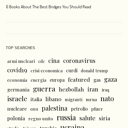
6 Books About The Best Bridges You Should Read
Esc
TOP SEARCHES
cina
coronavirus
armi nucleari
cdc
covid19
curdi
crisi economica
donald trump
gaza
featured
economia
energia
europa
gas
guerra
iran
hezbollah
germania
iraq
nato
israele
libano
italia
mrna
migranti
palestina
nucleare
petrolio
onu
pfizer
russia
salute
siria
polonia
regno unito
ucraina
turchia