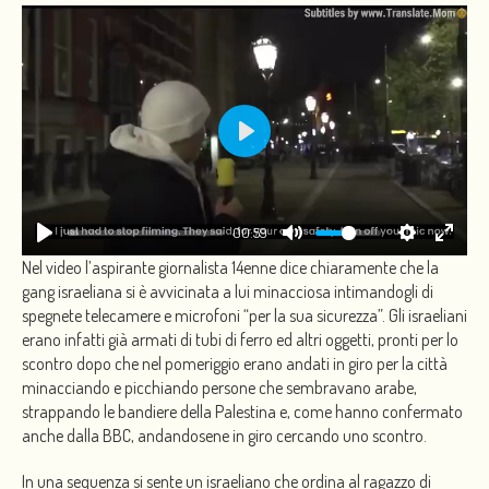
PLAY
00:59
Nel video l’aspirante giornalista 14enne dice chiaramente che la
gang israeliana si è avvicinata a lui minacciosa intimandogli di
spegnete telecamere e microfoni “per la sua sicurezza”. Gli israeliani
erano infatti già armati di tubi di ferro ed altri oggetti, pronti per lo
scontro dopo che nel pomeriggio erano andati in giro per la città
minacciando e picchiando persone che sembravano arabe,
strappando le bandiere della Palestina e, come hanno confermato
anche dalla BBC, andandosene in giro cercando uno scontro.
In una sequenza si sente un israeliano che ordina al ragazzo di