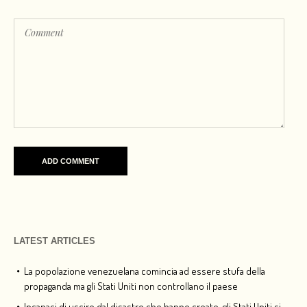
LATEST ARTICLES
La popolazione venezuelana comincia ad essere stufa della
propaganda ma gli Stati Uniti non controllano il paese
Incapaci di uscire dal disastro che hanno creato, gli Stati Uniti si