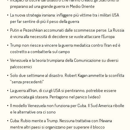
preparano ad una grande guerra in Medio Oriente
La nuova strategia iraniana: infliggere più vittime tra i militari USA
per far sentire di più il peso della guerra
Putin e Pezeshkian accomunati dalle scommesse perse. La Russia
è vicina alla necessità di decidere se vuole attaccare l’Europa
Trump non riesce a vincere la guerra mediatica contro l’Iran ed è
costretto a combatterla sul campo
Venezuela e la teoria trumpiana della Comunicazione su diversi
palcoscenici
Solo due settimane al disastro. Robert Kagan ammette la sconfitta
“senza precedenti”
La guerra all’Iran, di cui gli USA si pentiranno, potrebbe essere
annunciata già stasera. Pentagono nel panico (video)
Il modello Venezuela non funziona per Cuba. Il Sud America ribolle
e le alternative ora ci sono
Cuba: Rubio mente a Trump. Nessuna trattativa con l’Havana
mentre altri paesi si organizzano per superare il blocco