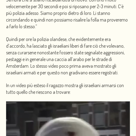
velocemente per 30 secondi e poi si riposano per 2-3 minuti. C’è
più polizia adesso. Siamo proprio dietro di loro. Li stanno
circondando e quindi non possiamo risalire la folla ma proveremo
a farlo lo stesso.”
Quindi per ore la polizia olandese, che evidentemente era
d’accordo, ha lasciato gli israeliani liberi di fare ciò che volevano,
senza curarsene nonostante fossero state segnalate aggressioni,
pestaggi e in generale una caccia all’arabo per le strade di
Amsterdam. Lo stesso video poco prima aveva mostrato gli
israeliani armati e per questo non gradivano essere registrati.
In un video più esteso il ragazzo mostra gli israeliani armarsi con
tutto quello che riescono a trovare: