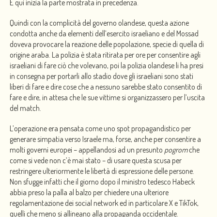
E qui inizia la parte mostrata in precedenza.
Quindi con la complicità del governo olandese, questa azione
condotta anche da elementi dell’esercito israeliano e del Mossad
doveva provocare la reazione delle popolazione, specie di quella di
origine araba. La polizia è stata ritirata per ore per consentire agli
israeliani di fare ciò che volevano, poi la polizia olandese li ha presi
in consegna per portarli allo stadio dove gli israeliani sono stati
liberi di fare e dire cose che a nessuno sarebbe stato consentito di
fare e dire, in attesa che le sue vittime si organizzassero per l’uscita
del match.
L’operazione era pensata come uno spot propagandistico per
generare simpatia verso Israele ma, forse, anche per consentire a
molti governi europei – appellandosi ad un presunto
pogrom
che
come si vede non c’è mai stato – di usare questa scusa per
restringere ulteriormente le libertà di espressione delle persone.
Non sfugge infatti che il giorno dopo il ministro tedesco Habeck
abbia preso la palla al balzo per chiedere una ulteriore
regolamentazione dei social network ed in particolare X e TikTok,
quelli che meno si allineano alla propaganda occidentale.