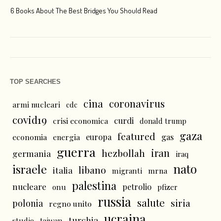
6 Books About The Best Bridges You Should Read
Esc
TOP SEARCHES
cina
coronavirus
armi nucleari
cdc
covid19
curdi
crisi economica
donald trump
gaza
featured
economia
energia
europa
gas
guerra
iran
hezbollah
germania
iraq
nato
israele
libano
italia
mrna
migranti
palestina
nucleare
petrolio
onu
pfizer
russia
salute
siria
polonia
regno unito
ucraina
turchia
studio
taiwan