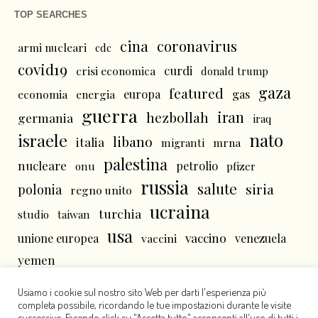
TOP SEARCHES
cina
coronavirus
armi nucleari
cdc
covid19
curdi
crisi economica
donald trump
gaza
featured
economia
energia
europa
gas
guerra
iran
hezbollah
germania
iraq
nato
israele
libano
italia
mrna
migranti
palestina
nucleare
petrolio
onu
pfizer
russia
salute
siria
polonia
regno unito
ucraina
turchia
studio
taiwan
usa
vaccino
unione europea
vaccini
venezuela
yemen
Usiamo i cookie sul nostro sito Web per darti l'esperienza più
completa possibile, ricordando le tue impostazioni durante le visite
successive. Facendo click su "Accetta tutto" acconsenti all'uso di tutti i