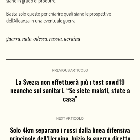
siano in grado di produrre.
Basta solo questo per chiarire quali siano le prospettive
dell’Alleanza in una eventuale guerra.
guerra
nato
odessa
russia
ucraina
,
,
,
,
PREVIOUS ARTICOLO
La Svezia non effettuerà più i test covid19
neanche sui sanitari. “Se siete malati, state a
casa”
NEXT ARTICOLO
Solo 4km separano i russi dalla linea difensiva
principale dell’Ucraina. Inizia la guerra diretta