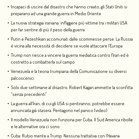
Incapaci di uscire dal disastro che hanno creato, gli Stati Uniti si
preparano ad una grande guerra in Medio Oriente
La nuova strategia iraniana: infliggere più vittime tra i militari USA
per far sentire di più il peso della guerra
Putin e Pezeshkian accomunati dalle scommesse perse. La Russia
è vicina alla necessità di decidere se vuole attaccare l’Europa
Trump non riesce a vincere la guerra mediatica contro l’Iran ed è
costretto a combatterla sul campo
Venezuela e la teoria trumpiana della Comunicazione su diversi
palcoscenici
Solo due settimane al disastro. Robert Kagan ammette la sconfitta
“senza precedenti”
La guerra all’Iran, di cui gli USA si pentiranno, potrebbe essere
annunciata già stasera. Pentagono nel panico (video)
Il modello Venezuela non funziona per Cuba. Il Sud America ribolle
e le alternative ora ci sono
Cuba: Rubio mente a Trump. Nessuna trattativa con l’Havana