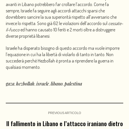
avanti in Libano potrebbero far crollare l’accordo. Come fa
sempre, Israele fa seguire agli accordi attacchi sparsi che
dovrebbero sancire la sua superiorità rispetto all’avversario che
invece lo rispetta. Sono già 62 le violazioni dell’accordo sul
cessate-
il-fuoco
ed hanno causato 10 feriti e 2 morti oltre a distruggere
diverse proprietà libanesi.
Israele ha disperato bisogno di questo accordo ma vuole imporre
l’equazione in cui ha la libertà di violarlo di tanto in tanto. Non
succederà perché Hezbollah è pronta a riprendere la guerra in
qualsiasi momento.
gaza
hezbollah
israele
libano
palestina
,
,
,
,
PREVIOUS ARTICOLO
Il fallimento in Libano e l’attacco iraniano dietro