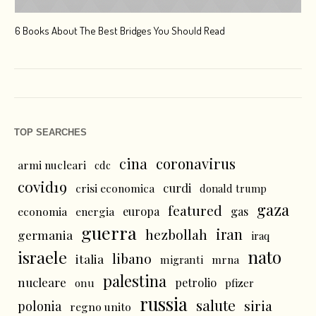
6 Books About The Best Bridges You Should Read
Esc
TOP SEARCHES
cina
coronavirus
armi nucleari
cdc
covid19
curdi
crisi economica
donald trump
gaza
featured
economia
energia
europa
gas
guerra
iran
hezbollah
germania
iraq
nato
israele
libano
italia
mrna
migranti
palestina
nucleare
petrolio
onu
pfizer
russia
salute
siria
polonia
regno unito