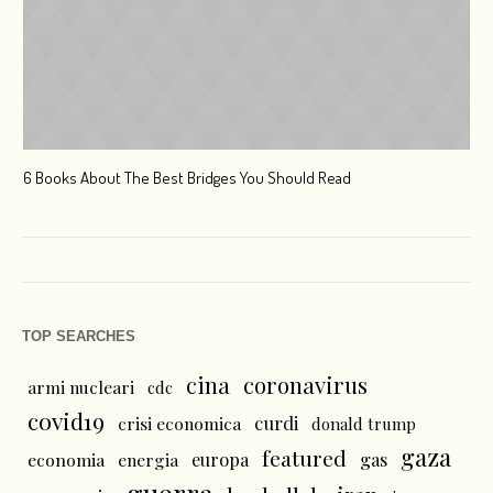
6 Books About The Best Bridges You Should Read
Esc
TOP SEARCHES
cina
coronavirus
armi nucleari
cdc
covid19
curdi
crisi economica
donald trump
gaza
featured
economia
energia
europa
gas
guerra