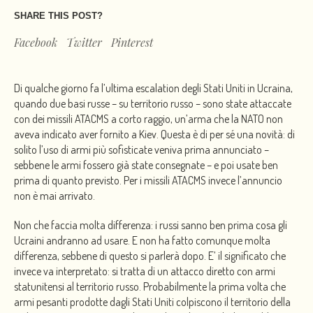
SHARE THIS POST?
Facebook
Twitter
Pinterest
Di qualche giorno fa l’ultima escalation degli Stati Uniti in Ucraina,
quando due basi russe – su territorio russo – sono state attaccate
con dei missili ATACMS a corto raggio, un’arma che la NATO non
aveva indicato aver fornito a Kiev. Questa è di per sé una novità: di
solito l’uso di armi più sofisticate veniva prima annunciato –
sebbene le armi fossero già state consegnate – e poi usate ben
prima di quanto previsto. Per i missili ATACMS invece l’annuncio
non è mai arrivato.
Non che faccia molta differenza: i russi sanno ben prima cosa gli
Ucraini andranno ad usare. E non ha fatto comunque molta
differenza, sebbene di questo si parlerà dopo. E’ il significato che
invece va interpretato: si tratta di un attacco diretto con armi
statunitensi al territorio russo. Probabilmente la prima volta che
armi pesanti prodotte dagli Stati Uniti colpiscono il territorio della