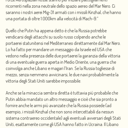
ricorrenti nella zona neutrale dello spazio aereo del Mar Nero. Ci
saranno i nostri aerei Mig-31 armati con i missili Kinzhal, che hanno
una portata di oltre 1.000km alla velocità di Mach-9.”
Quello che Putin ha appena detto è che la Russia potrebbe
vendicarsi degli attacchi su suolo russo colpendo anche le
portaerei statunitensi nel Mediterraneo direttamente dal Mar Nero.
Lo ha fatto per mandare un messaggio da Israele ed USA che
vedono nella presenza delle due portaerei la garanzia della vittoria
di una eventuale guerra aperta in Medio Oriente, una guerra che
coinvolga anche Libano e magari l’Iran. Se la Russia togliesse di
mezzo, senza nemmeno avvicinarsi, le due navi probabilmente la
vittoria degli Stati Uniti sarebbe impossibile.
Anche se la minaccia sembra diretta è tuttavia più probabile che
Putin abbia mandato un altro messaggio e cioè che sia pronto a
fornire anche le armi più avanzate che la Russia possiede (ad
esempio, i missili Kinzhal che non sono intercettabili da nessun
sistema contraereo occidentale) agli eventuali avversari degli Stati
Uniti, esattamente come gli USA hanno fatto in Ucraina. Il Libano