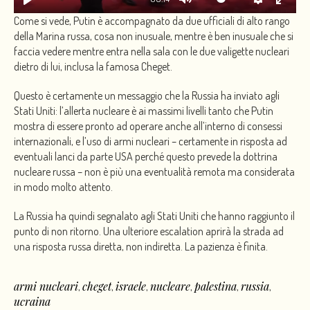
Come si vede, Putin è accompagnato da due ufficiali di alto rango
della Marina russa, cosa non inusuale, mentre è ben inusuale che si
faccia vedere mentre entra nella sala con le due valigette nucleari
dietro di lui, inclusa la famosa Cheget.
Questo è certamente un messaggio che la Russia ha inviato agli
Stati Uniti: l’allerta nucleare è ai massimi livelli tanto che Putin
mostra di essere pronto ad operare anche all’interno di consessi
internazionali, e l’uso di armi nucleari – certamente in risposta ad
eventuali lanci da parte USA perché questo prevede la dottrina
nucleare russa – non è più una eventualità remota ma considerata
in modo molto attento.
La Russia ha quindi segnalato agli Stati Uniti che hanno raggiunto il
punto di non ritorno. Una ulteriore escalation aprirà la strada ad
una risposta russa diretta, non indiretta. La pazienza è finita.
armi nucleari
cheget
israele
nucleare
palestina
russia
,
,
,
,
,
,
ucraina