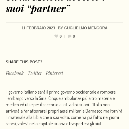
suoi “partner”
11 FEBBRAIO 2023
BY
GUGLIELMO MENGORA
0
0
SHARE THIS POST?
Facebook
Twitter
Pinterest
Il governo italiano sarà il primo governo occidentale a rompere
l’embargo verso la Siria. Cinque ambulanze più altro materiale
medico ed utile per il soccorso ai cittadini siriani. L’Italia non
arriverà a far atterrare i propri aerei militari a Damasco ma fornirà
il materiale alla Libia che a sua volta, come ha già fatto nei giorni
scorsi, volerà nella capitale siriana e trasporterà gli aiuti.