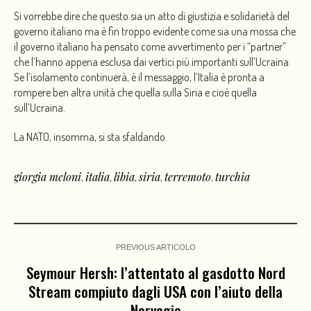
Si vorrebbe dire che questo sia un atto di giustizia e solidarietà del
governo italiano ma è fin troppo evidente come sia una mossa che
il governo italiano ha pensato come avvertimento per i “partner”
che l’hanno appena esclusa dai vertici più importanti sull’Ucraina.
Se l’isolamento continuerà, è il messaggio, l’Italia è pronta a
rompere ben altra unità che quella sulla Siria e cioè quella
sull’Ucraina.
La NATO, insomma, si sta sfaldando.
giorgia meloni
italia
libia
siria
terremoto
turchia
,
,
,
,
,
PREVIOUS ARTICOLO
Seymour Hersh: l’attentato al gasdotto Nord
Stream compiuto dagli USA con l’aiuto della
Norvegia