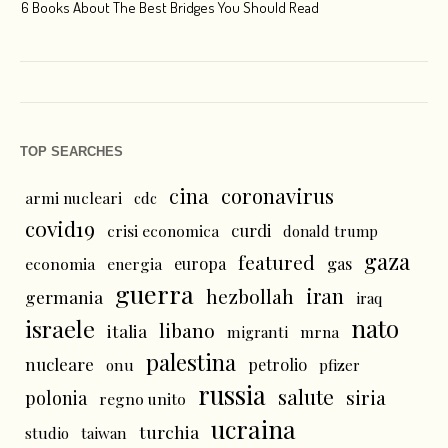
6 Books About The Best Bridges You Should Read
Esc
TOP SEARCHES
cina
coronavirus
armi nucleari
cdc
covid19
curdi
crisi economica
donald trump
gaza
featured
economia
energia
europa
gas
guerra
iran
hezbollah
germania
iraq
nato
israele
libano
italia
mrna
migranti
palestina
nucleare
petrolio
onu
pfizer
russia
salute
siria
polonia
regno unito
ucraina
turchia
studio
taiwan