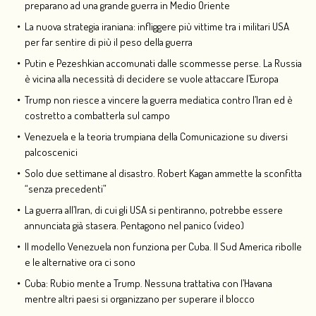
preparano ad una grande guerra in Medio Oriente
La nuova strategia iraniana: infliggere più vittime tra i militari USA
per far sentire di più il peso della guerra
Putin e Pezeshkian accomunati dalle scommesse perse. La Russia
è vicina alla necessità di decidere se vuole attaccare l’Europa
Trump non riesce a vincere la guerra mediatica contro l’Iran ed è
costretto a combatterla sul campo
Venezuela e la teoria trumpiana della Comunicazione su diversi
palcoscenici
Solo due settimane al disastro. Robert Kagan ammette la sconfitta
“senza precedenti”
La guerra all’Iran, di cui gli USA si pentiranno, potrebbe essere
annunciata già stasera. Pentagono nel panico (video)
Il modello Venezuela non funziona per Cuba. Il Sud America ribolle
e le alternative ora ci sono
Cuba: Rubio mente a Trump. Nessuna trattativa con l’Havana
mentre altri paesi si organizzano per superare il blocco