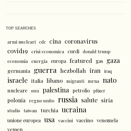
TOP SEARCHES
cina
coronavirus
armi nucleari
cdc
covid19
curdi
crisi economica
donald trump
gaza
featured
economia
energia
europa
gas
guerra
iran
hezbollah
germania
iraq
nato
israele
libano
italia
mrna
migranti
palestina
nucleare
petrolio
onu
pfizer
russia
salute
siria
polonia
regno unito
ucraina
turchia
studio
taiwan
usa
vaccino
unione europea
vaccini
venezuela
yemen