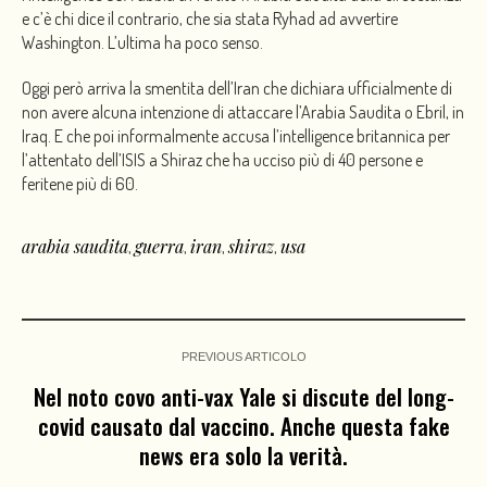
e c’è chi dice il contrario, che sia stata Ryhad ad avvertire
Washington. L’ultima ha poco senso.
Oggi però arriva la smentita dell’Iran che dichiara ufficialmente di
non avere alcuna intenzione di attaccare l’Arabia Saudita o Ebril, in
Iraq. E che poi informalmente accusa l’intelligence britannica per
l’attentato dell’ISIS a Shiraz che ha ucciso più di 40 persone e
feritene più di 60.
arabia saudita
guerra
iran
shiraz
usa
,
,
,
,
PREVIOUS ARTICOLO
Nel noto covo anti-vax Yale si discute del long-
covid causato dal vaccino. Anche questa fake
news era solo la verità.