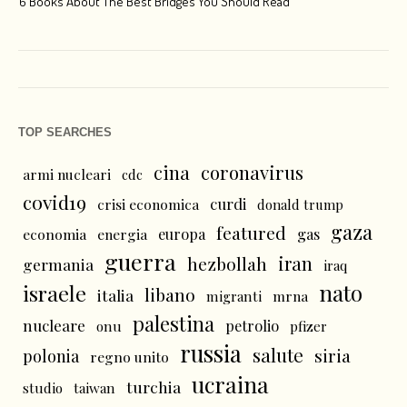
6 Books About The Best Bridges You Should Read
Esc
TOP SEARCHES
cina
coronavirus
armi nucleari
cdc
covid19
curdi
crisi economica
donald trump
gaza
featured
economia
energia
europa
gas
guerra
iran
hezbollah
germania
iraq
nato
israele
libano
italia
mrna
migranti
palestina
nucleare
petrolio
onu
pfizer
russia
salute
siria
polonia
regno unito
ucraina
turchia
studio
taiwan