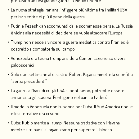
preparano ad una grande guerra in Medio Oriente
La nuova strategia iraniana: infliggere più vittime tra i militari USA
per far sentire di più il peso della guerra
Putin e Pezeshkian accomunati dalle scommesse perse. La Russia
è vicina alla necessità di decidere se vuole attaccare l’Europa
Trump non riesce a vincere la guerra mediatica contro l’Iran ed è
costretto a combatterla sul campo
Venezuela e la teoria trumpiana della Comunicazione su diversi
palcoscenici
Solo due settimane al disastro. Robert Kagan ammette la sconfitta
“senza precedenti”
La guerra all’Iran, di cui gli USA si pentiranno, potrebbe essere
annunciata già stasera. Pentagono nel panico (video)
Il modello Venezuela non funziona per Cuba. Il Sud America ribolle
e le alternative ora ci sono
Cuba: Rubio mente a Trump. Nessuna trattativa con l’Havana
mentre altri paesi si organizzano per superare il blocco