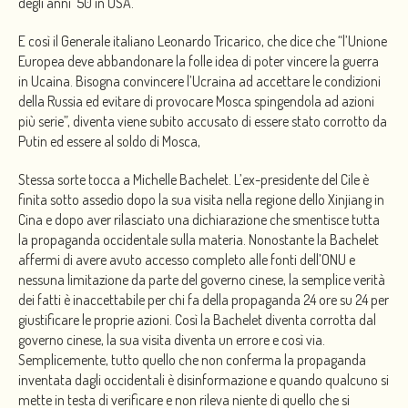
degli anni ’50 in USA.
E così il Generale italiano Leonardo Tricarico, che dice che “l’Unione
Europea deve abbandonare la folle idea di poter vincere la guerra
in Ucaina. Bisogna convincere l’Ucraina ad accettare le condizioni
della Russia ed evitare di provocare Mosca spingendola ad azioni
più serie”, diventa viene subito accusato di essere stato corrotto da
Putin ed essere al soldo di Mosca,
Stessa sorte tocca a Michelle Bachelet. L’ex-presidente del Cile è
finita sotto assedio dopo la sua visita nella regione dello Xinjiang in
Cina e dopo aver rilasciato una dichiarazione che smentisce tutta
la propaganda occidentale sulla materia. Nonostante la Bachelet
affermi di avere avuto accesso completo alle fonti dell’ONU e
nessuna limitazione da parte del governo cinese, la semplice verità
dei fatti è inaccettabile per chi fa della propaganda 24 ore su 24 per
giustificare le proprie azioni. Così la Bachelet diventa corrotta dal
governo cinese, la sua visita diventa un errore e così via.
Semplicemente, tutto quello che non conferma la propaganda
inventata dagli occidentali è disinformazione e quando qualcuno si
mette in testa di verificare e non rileva niente di quello che si