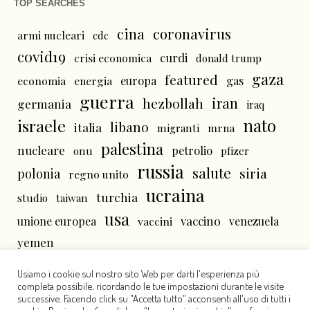
TOP SEARCHES
cina
coronavirus
armi nucleari
cdc
covid19
curdi
crisi economica
donald trump
gaza
featured
economia
energia
europa
gas
guerra
iran
hezbollah
germania
iraq
nato
israele
libano
italia
mrna
migranti
palestina
nucleare
petrolio
onu
pfizer
russia
salute
siria
polonia
regno unito
ucraina
turchia
studio
taiwan
usa
vaccino
unione europea
vaccini
venezuela
yemen
Usiamo i cookie sul nostro sito Web per darti l'esperienza più
completa possibile, ricordando le tue impostazioni durante le visite
successive. Facendo click su "Accetta tutto" acconsenti all'uso di tutti i