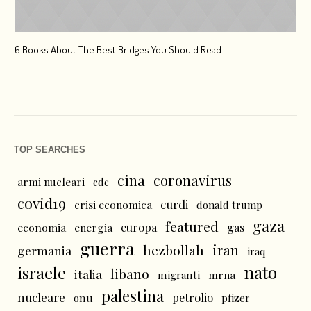
6 Books About The Best Bridges You Should Read
Esc
TOP SEARCHES
cina
coronavirus
armi nucleari
cdc
covid19
curdi
crisi economica
donald trump
gaza
featured
economia
energia
europa
gas
guerra
iran
hezbollah
germania
iraq
nato
israele
libano
italia
mrna
migranti
palestina
nucleare
petrolio
onu
pfizer