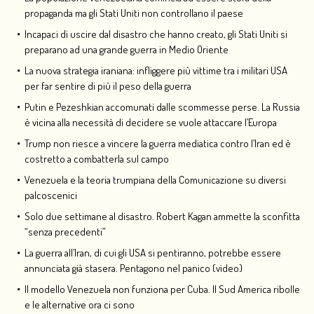
propaganda ma gli Stati Uniti non controllano il paese
Incapaci di uscire dal disastro che hanno creato, gli Stati Uniti si
preparano ad una grande guerra in Medio Oriente
La nuova strategia iraniana: infliggere più vittime tra i militari USA
per far sentire di più il peso della guerra
Putin e Pezeshkian accomunati dalle scommesse perse. La Russia
è vicina alla necessità di decidere se vuole attaccare l’Europa
Trump non riesce a vincere la guerra mediatica contro l’Iran ed è
costretto a combatterla sul campo
Venezuela e la teoria trumpiana della Comunicazione su diversi
palcoscenici
Solo due settimane al disastro. Robert Kagan ammette la sconfitta
“senza precedenti”
La guerra all’Iran, di cui gli USA si pentiranno, potrebbe essere
annunciata già stasera. Pentagono nel panico (video)
Il modello Venezuela non funziona per Cuba. Il Sud America ribolle
e le alternative ora ci sono