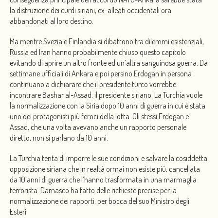
la distruzione dei curdi siriani, ex-alleati occidentali ora
abbandonati al loro destino.
Ma mentre Svezia e Finlandia si dibattono tra dilemmi esistenziali,
Russia ed Iran hanno probabilmente chiuso questo capitolo
evitando di aprire un altro fronte ed un’altra sanguinosa guerra. Da
settimane ufficiali di Ankara e poi persino Erdogan in persona
continuano a dichiarare che il presidente turco vorrebbe
incontrare Bashar al-Assad, il presidente siriano. La Turchia vuole
la normalizzazione con la Siria dopo 10 anni di guerra in cui è stata
uno dei protagonisti più feroci della lotta. Gli stessi Erdogan e
Assad, che una volta avevano anche un rapporto personale
diretto, non si parlano da 10 anni.
La Turchia tenta di imporre le sue condizioni e salvare la cosiddetta
opposizione siriana che in realtà ormai non esiste più, cancellata
da 10 anni di guerra che l’hanno trasformata in una marmaglia
terrorista. Damasco ha fatto delle richieste precise per la
normalizzazione dei rapporti, per bocca del suo Ministro degli
Esteri: