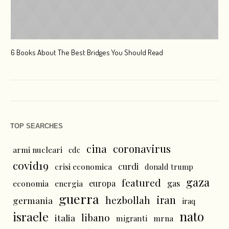
6 Books About The Best Bridges You Should Read
Esc
TOP SEARCHES
cina
coronavirus
armi nucleari
cdc
covid19
curdi
crisi economica
donald trump
gaza
featured
economia
energia
europa
gas
guerra
iran
hezbollah
germania
iraq
nato
israele
libano
italia
mrna
migranti