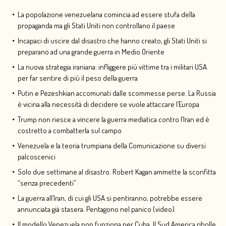
La popolazione venezuelana comincia ad essere stufa della
propaganda ma gli Stati Uniti non controllano il paese
Incapaci di uscire dal disastro che hanno creato, gli Stati Uniti si
preparano ad una grande guerra in Medio Oriente
La nuova strategia iraniana: infliggere più vittime tra i militari USA
per far sentire di più il peso della guerra
Putin e Pezeshkian accomunati dalle scommesse perse. La Russia
è vicina alla necessità di decidere se vuole attaccare l’Europa
Trump non riesce a vincere la guerra mediatica contro l’Iran ed è
costretto a combatterla sul campo
Venezuela e la teoria trumpiana della Comunicazione su diversi
palcoscenici
Solo due settimane al disastro. Robert Kagan ammette la sconfitta
“senza precedenti”
La guerra all’Iran, di cui gli USA si pentiranno, potrebbe essere
annunciata già stasera. Pentagono nel panico (video)
Il modello Venezuela non funziona per Cuba. Il Sud America ribolle