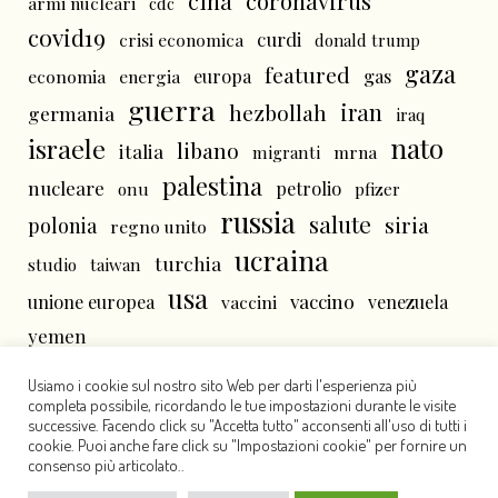
cina
coronavirus
armi nucleari
cdc
covid19
curdi
crisi economica
donald trump
gaza
featured
economia
energia
europa
gas
guerra
iran
hezbollah
germania
iraq
nato
israele
libano
italia
mrna
migranti
palestina
nucleare
petrolio
onu
pfizer
russia
salute
siria
polonia
regno unito
ucraina
turchia
studio
taiwan
usa
vaccino
unione europea
vaccini
venezuela
yemen
Usiamo i cookie sul nostro sito Web per darti l'esperienza più
completa possibile, ricordando le tue impostazioni durante le visite
successive. Facendo click su "Accetta tutto" acconsenti all'uso di tutti i
cookie. Puoi anche fare click su "Impostazioni cookie" per fornire un
consenso più articolato..