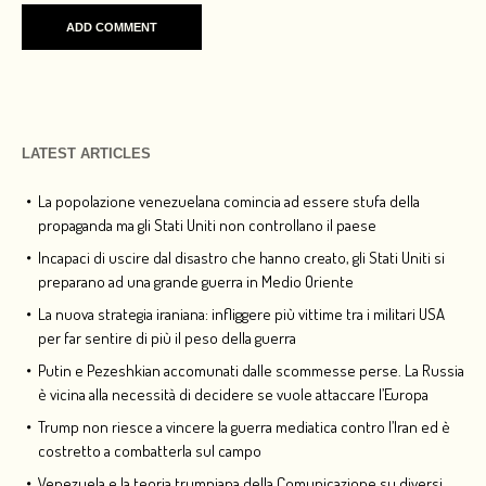
LATEST ARTICLES
La popolazione venezuelana comincia ad essere stufa della
propaganda ma gli Stati Uniti non controllano il paese
Incapaci di uscire dal disastro che hanno creato, gli Stati Uniti si
preparano ad una grande guerra in Medio Oriente
La nuova strategia iraniana: infliggere più vittime tra i militari USA
per far sentire di più il peso della guerra
Putin e Pezeshkian accomunati dalle scommesse perse. La Russia
è vicina alla necessità di decidere se vuole attaccare l’Europa
Trump non riesce a vincere la guerra mediatica contro l’Iran ed è
costretto a combatterla sul campo
Venezuela e la teoria trumpiana della Comunicazione su diversi