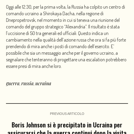
Oggi alle 12:30, per la prima volta, la Russia ha colpito un centro di
comando ucraino a Shirokaya Dacha, nella regione di
Dnepropetrovsk, nel momento in cui si teneva una riunione del
comando del gruppo strategico “Alexandria”. Il risultato è stata
l’uccisione di 50 tra generali ed ufficiali. Questo indica un
cambiamento nella qualità dell’azione russa che ora si fa più forte
prendendo di mira anche i posti di comando dell’esercito. E’
possibile che sia un messaggio anche per il governo ucraino, a
segnalare che tenteranno di progettare una escalation potrebbero
essere presi di mira anche loro.
guerra
russia
ucraina
,
,
PREVIOUS ARTICOLO
Boris Johnson si è precipitato in Ucraina per
assicurarsi che la guerra continui dopo la visita