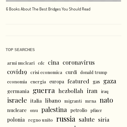
6 Books About The Best Bridges You Should Read
Esc
TOP SEARCHES
cina
coronavirus
armi nucleari
cdc
covid19
curdi
crisi economica
donald trump
gaza
featured
economia
energia
europa
gas
guerra
iran
hezbollah
germania
iraq
nato
israele
libano
italia
mrna
migranti
palestina
nucleare
petrolio
onu
pfizer
russia
salute
siria
polonia
regno unito